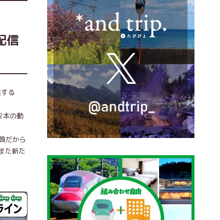
配信
供する
2本の動
員だから
また新た