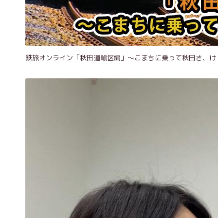
鉄旅オンライン「秋田運輸区編」～こまちに乗って秋田さ、け！