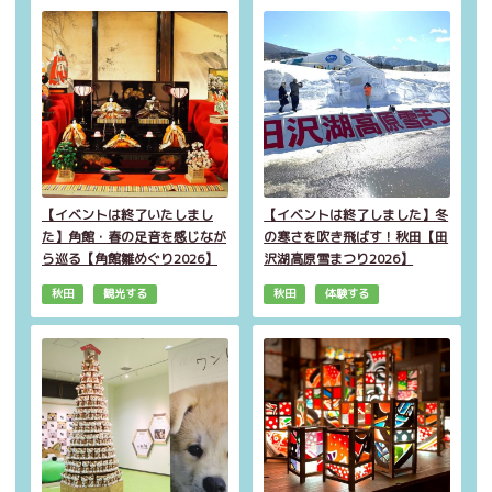
【イベントは終了いたしまし
【イベントは終了しました】冬
た】角館・春の足音を感じなが
の寒さを吹き飛ばす！秋田【田
ら巡る【角館雛めぐり2026】
沢湖高原雪まつり2026】
秋田
観光する
秋田
体験する