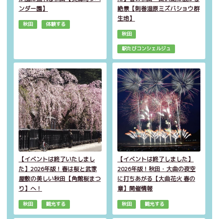
ンダー園】
絶景【刺巻湿原ミズバショウ群
生地】
秋田
体験する
秋田
駅たびコンシェルジュ
【イベントは終了いたしまし
【イベントは終了しました】
た】2026年版！春は桜と武家
2026年版！秋田・大曲の夜空
屋敷の美しい秋田【角館桜まつ
に打ちあがる【大曲花火 春の
り】へ！
章】開催情報
秋田
観光する
秋田
観光する