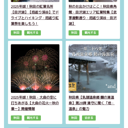
2025年版！秋田の紅葉名所
秋のお出かけはここ！秋田県角
【田沢湖】【抱返り渓谷】でド
館・田沢湖エリア紅葉特集【武
ライブとハイキング・抱返り紅
家屋敷通り・抱返り渓谷・田沢
葉祭を楽しもう！
湖】
秋田
観光する
秋田
観光する
2025年版！秋田・大曲の空に
秋田県【乳頭温泉郷 鶴の湯温
打ちあがる【大曲の花火ー秋の
泉】第28弾 湯守に聞く「地・
章ー】開催情報
温泉」の魅力
秋田
観光する
秋田
泊まる