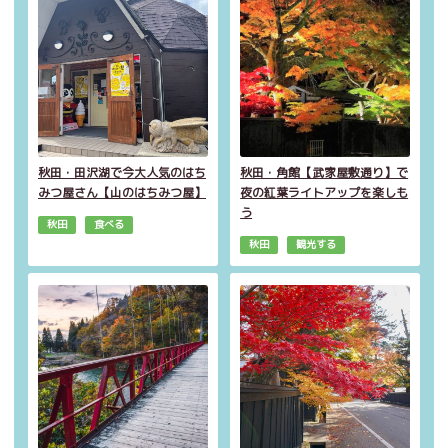
秋田・田沢湖で今大人気のはち
秋田・角館【武家屋敷通り】で
みつ屋さん【山のはちみつ屋】
夜の紅葉ライトアップを楽しも
う
秋田
食べる
秋田
観光する