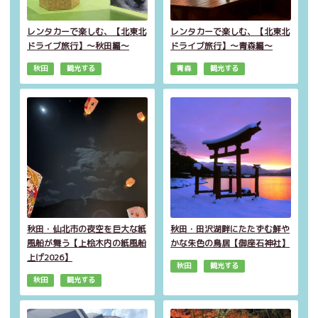
レンタカーで楽しむ、【北東北
レンタカーで楽しむ、【北東北
ドライブ旅行】～秋田編～
ドライブ旅行】～青森編～
秋田
観光する
青森
観光する
秋田・仙北市の夜空を巨大な紙
秋田・田沢湖畔にたたずむ鮮や
風船が舞う【上桧木内の紙風船
かな朱色の鳥居【御座石神社】
上げ2026】
秋田
観光する
秋田
観光する