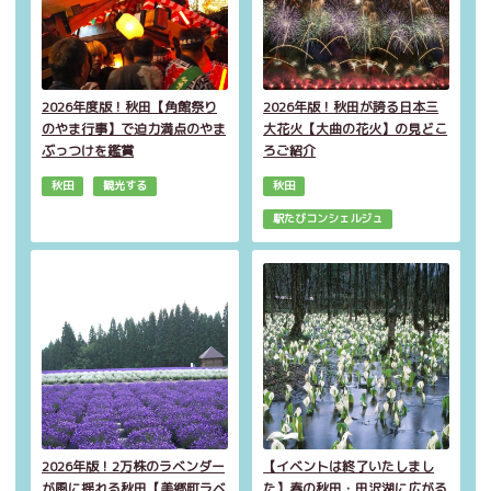
2026年度版！秋田【角館祭り
2026年版！秋田が誇る日本三
のやま行事】で迫力満点のやま
大花火【大曲の花火】の見どこ
ぶっつけを鑑賞
ろご紹介
秋田
観光する
秋田
駅たびコンシェルジュ
2026年版！2万株のラベンダー
【イベントは終了いたしまし
が風に揺れる秋田【美郷町ラベ
た】春の秋田・田沢湖に広がる