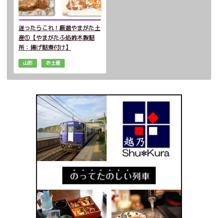
迷ったらこれ！厳選やまがた土
産①【やまがたふ処鈴木製麩
所：揚げ麩煮付け】
山形
お土産