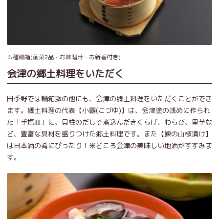
五種輪箱(前菜2品・お味噌汁・お新香付き)
会津の郷土料理をいただく
田季野では輪箱飯の他にも、会津の郷土料理をいただくことができ
ます。郷土料理の代表【小露(こづゆ)】は、会津塗の浅めに作られ
た「手塩皿」に、貝柱のだしで煮込んだきくらげ、わらび、里芋な
ど、豊富な具材を盛りつけた郷土料理です。また【鰊の山椒漬け】
は日本酒の肴にぴったり！米どころ会津の美味しい地酒がすすみま
す。