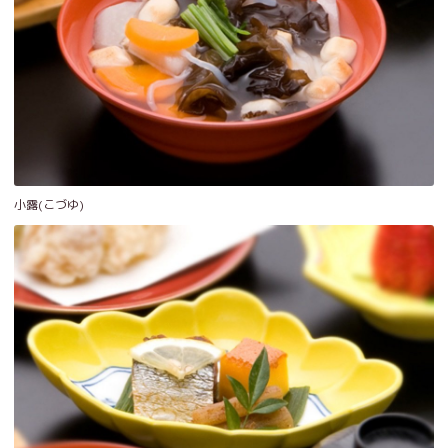
小露(こづゆ)