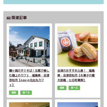
関連記事
鶴ヶ城のすぐそば！五感で愉し
会津のおすすめ土産！ 福島
む極上のカフェ 福島県・会津
県・会津若松市【お菓子の蔵
若松市【AdoriA北出丸カフ
太郎庵・七日町菓房】
ェ】
福島
食べる
福島
食べる