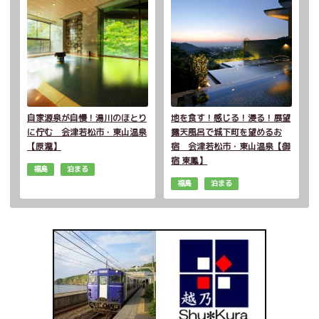
自家源泉が自慢！湯川のほとり
地を食す！感じる！浸る！展望
に佇む 会津若松市・東山温泉
露天風呂で城下町を望めるお
【原瀧】
宿 会津若松市・東山温泉【御
宿 東鳳】
福島
泊まる
福島
泊まる