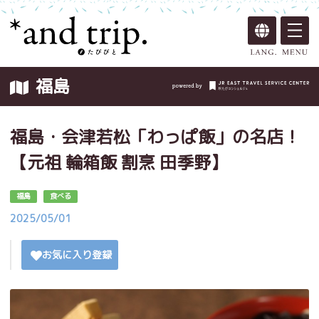
福島
福島・会津若松「わっぱ飯」の名店！
【元祖 輪箱飯 割烹 田季野】
福島
食べる
2025/05/01
お気に入り登録