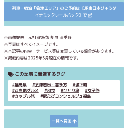
列車＋宿泊「会津エリア」のご予約は【JR東日本びゅうダ
イナミックレールパック】で
※画像提供：元祖 輪箱飯 割烹 田季野
※写真はすべてイメージです。
※本記事の内容・サービス等は変更している場合があります。
※掲載内容は2025年5月現在の情報です。
この記事に関連するタグ
福島県
会津若松・喜多方
城下町
ご当地グルメ
和食
ひとり旅
女子旅
カップル旅
駅たびコンシェルジュ福島
一覧へ戻る