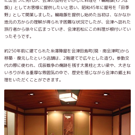
に出会った先代が、会津の食材をいかした料理を「輪箱飯(わっぱ
飯)」としてお客様に提供したいと思い、昭和45年に屋号を「田季
野」として開業しました。輪箱飯を提供し始めた当初は、なかなか
地元の方からの理解が得られず困難な状況でしたが、会津へ訪れた
旅行者から徐々に広まっていき、会津若松にこの料理が根付いてい
ったそうです。
約250年前に建てられた糸澤陣屋を会津田島町(現・南会津町)から
移築・復元したという店舗は、2階建てで広々とした造り。参勤交
代の際に使われ、戊辰戦争の傷跡を残す大黒柱と太い梁や、大きな
いろりがある重厚な雰囲気の中で、歴史を感じながら会津の郷土料
理をいただくことができます。