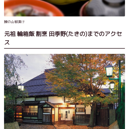
鰊の山椒漬け
元祖 輪箱飯 割烹 田季野(たきの)までのアクセ
ス