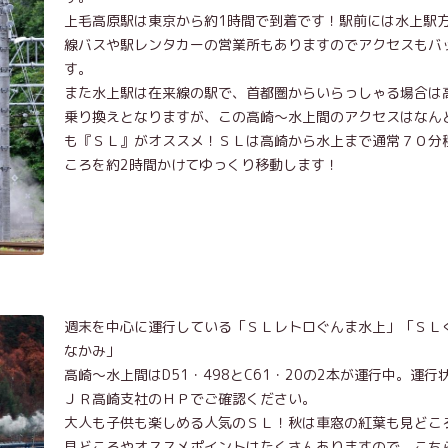
上毛高原駅は東京から約1時間で到着です！駅前には水上駅
線バスや駅レンタカーの営業所もありますのでアクセスもバ
す。
また水上駅は在来線の駅で、首都圏からいらっしゃる場合は
乗り換えとなりますが、この高崎～水上間のアクセスはなん
も『ＳＬ』がオススメ！ＳＬは高崎から水上まで通常７０分
ころを約2時間かけてゆっくり移動します！
週末を中心に運行している「ＳＬレトロぐんま水上」「ＳＬ
なかみ」
高崎～水上間はD51・498とC61・20の2本が運行中。運行
ＪＲ高崎支社のＨＰでご確認ください。
大人も子供も楽しめる人気のＳＬ！秋は車窓の紅葉も見どこ
見どころやオススメポイントはたくさんありますので、こち