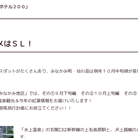
原ホテル２００」
メはＳＬ！
スポットがたくさんあり、みなかみ町・谷川岳は例年１０月中旬頃が見
みなかみ地区」では、その①９月下旬編 その②１０月上旬編 その③
温泉観光＆今年の紅葉情報をお届けいたします！
群馬旅行計画にお役立てください！！
「水上温泉」の玄関口は新幹線の上毛高原駅と、JR上越線の
す。