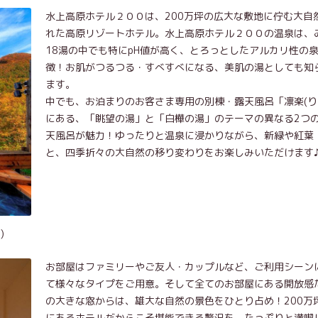
水上高原ホテル２００は、200万坪の広大な敷地に佇む大自
れた高原リゾートホテル。水上高原ホテル２００の温泉は、
18湯の中でも特にpH値が高く、とろっとしたアルカリ性の
徴！お肌がつるつる・すべすべになる、美肌の湯としても知
ます。
中でも、お泊まりのお客さま専用の別棟・露天風呂「凛楽(り
にある、「眺望の湯」と「白樺の湯」のテーマの異なる2つ
天風呂が魅力！ゆったりと温泉に浸かりながら、新緑や紅葉
と、四季折々の大自然の移り変わりをお楽しみいただけます
)
お部屋はファミリーやご友人・カップルなど、ご利用シーン
て様々なタイプをご用意。そして全てのお部屋にある開放感
の大きな窓からは、雄大な自然の景色をひとり占め！200万
にあるホテルだからこそ堪能できる贅沢を、たっぷりと満喫