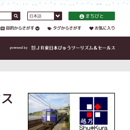
まちびと
目的からさがす
タグからさがす
お気に入り
オス