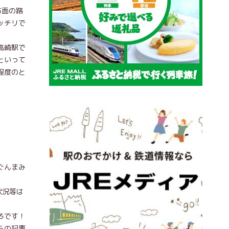
方面の路
ッチリで
高崎駅で
といって
程度のと
ぐんまみ
状況等は
ろです！
らの記事