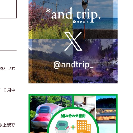
頃といわ
１０月中
水上駅で