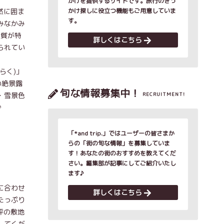
かけを提供するサイトです。旅行のきっ
然に囲ま
かけ探しに役立つ機能もご用意していま
す。
みなかみ
泉質が特
詳しくはこちら
られてい
らく)」
の絶景露
旬な情報募集中！
・雪景色
RECRUITMENT!
♪
「*and trip.」ではユーザーの皆さまか
らの「街の旬な情報」を募集していま
す！あなたの街のおすすめを教えてくだ
さい。編集部が記事にしてご紹介いたし
ます♪
に合わせ
詳しくはこちら
たっぷり
坪の敷地
してくだ