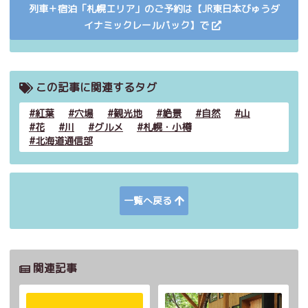
列車＋宿泊「札幌エリア」のご予約は【JR東日本びゅうダ
イナミックレールパック】で
この記事に関連するタグ
紅葉
穴場
観光地
絶景
自然
山
花
川
グルメ
札幌・小樽
北海道通信部
一覧へ戻る
関連記事