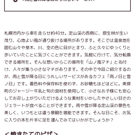
札幌市内から車を走らせ約40分。定山渓の西側に、原生林が生い
茂り、心地よい風が通り抜ける場所があります。そこでは温泉地を
囲む山々や草木、川、空の色に目がとまり、ふと久々にゆっくりと
歩いていたことに気づくことができます。気軽に行けて、気分転換
できる場所を。そんな想いからこの場所を「山ノ風マチ」と名付
け、人々が集う小さなマチがあります。その中で今回ご紹介するの
が、雨と雪が降る日にうれしいサービスがあるカフェ「雨ノ日と雪
ノ日」です。着色料や保存料を使わず、お砂糖もほどほどに。美瑛
町のジャージー牛乳と旬の食材を使用して、小さなお子様にも安心
してお召し上がりいただけるような素材をいかしたやさしい甘さの
ジェラートが食べることができます。雨や雪が降る定山渓の景色も
美しく、いつもとは違う景観を堪能できます。そんな日こそ、お気
に入りの本を片手に足を運んでみてはいかがでしょうか？
＜焼きたてのピザ＞