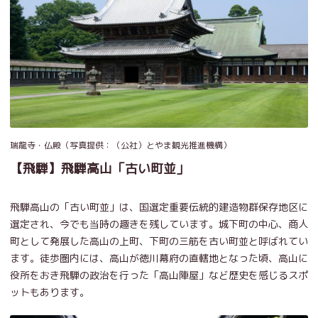
瑞龍寺・仏殿（写真提供：（公社）とやま観光推進機構）
【飛騨】飛騨高山「古い町並」
飛騨高山の「古い町並」は、国選定重要伝統的建造物群保存地区に
選定され、今でも当時の趣きを残しています。城下町の中心、商人
町として発展した高山の上町、下町の三筋を古い町並と呼ばれてい
ます。徒歩圏内には、高山が徳川幕府の直轄地となった頃、高山に
役所をおき飛騨の政治を行った「高山陣屋」など歴史を感じるスポ
ットもあります。