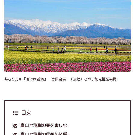
あさひ舟川「春の四重奏」 写真提供：（公社）とやま観光推進機構
目次
富山と飛騨の春を楽しむ！
富山と飛騨の伝統を体感！