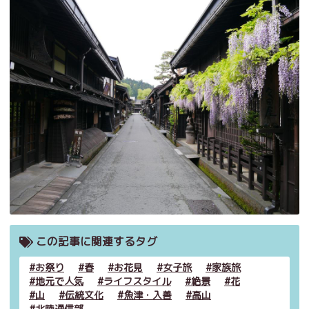
この記事に関連するタグ
お祭り
春
お花見
女子旅
家族旅
地元で人気
ライフスタイル
絶景
花
山
伝統文化
魚津・入善
高山
北陸通信部