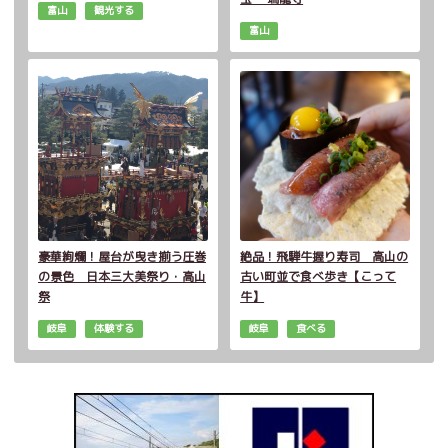
富山
観光する
富山
豪華絢爛！屋台が曳き揃う圧巻
絶品！飛騨牛握り寿司 高山の
の景色 日本三大美祭り・高山
古い町並で食べ歩き【こって
祭
牛】
岐阜
体験する
岐阜
食べる