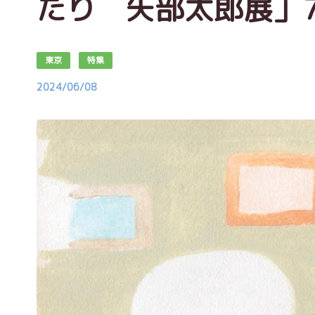
たり 矢部太郎展」7
東京
特集
2024/06/08