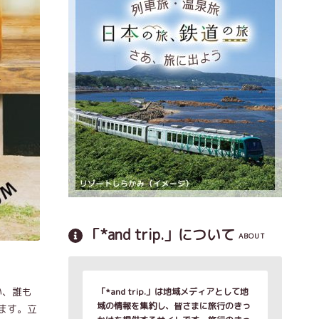
「*and trip.」について
ABOUT
い、誰も
「*and trip.」は地域メディアとして地
域の情報を集約し、皆さまに旅行のきっ
ます。立