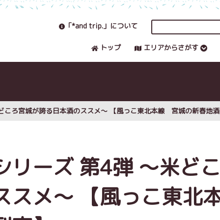
「*and trip.」について
トップ
エリアからさがす
米どころ宮城が誇る日本酒のススメ～ 【風っこ東北本線 宮城の新春地
リーズ 第4弾 ～米ど
ススメ～ 【風っこ東北