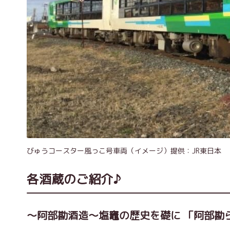
びゅうコースター風っこ号車両（イメージ）提供：JR東日本
各酒蔵のご紹介♪
～阿部勘酒造～塩竈の歴史を礎に 「阿部勘