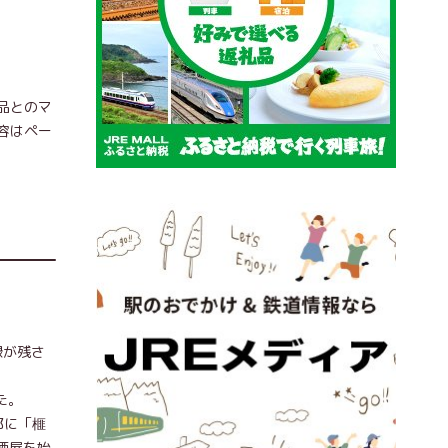
品とのマ
容はペー
録が残さ
た。
郎に「榧
酒屋を始