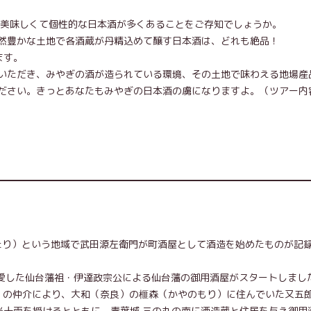
も美味しくて個性的な日本酒が多くあることをご存知でしょうか。
然豊かな土地で各酒蔵が丹精込めて醸す日本酒は、どれも絶品！
ます。
いただき、みやぎの酒が造られている環境、その土地で味わえる地場産
ださい。きっとあなたもみやぎの日本酒の虜になりますよ。（ツアー内
わたり）という地域で武田源左衛門が町酒屋として酒造を始めたものが記
く愛した仙台藩祖・伊達政宗公による仙台藩の御用酒屋がスタートしまし
り）の仲介により、大和（奈良）の榧森（かやのもり）に住んでいた又五
米十両を授けるとともに、青葉城 三の丸の南に酒造蔵と住居を与え御用