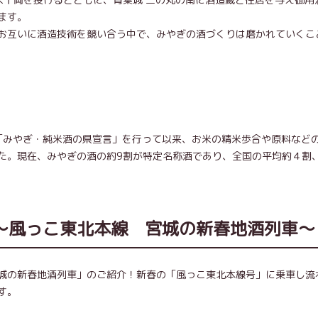
ます。
お互いに酒造技術を競い合う中で、みやぎの酒づくりは磨かれていくこ
「みやぎ・純米酒の県宣言」を行って以来、お米の精米歩合や原料など
。現在、みやぎの酒の約9割が特定名称酒であり、全国の平均約４割
～風っこ東北本線 宮城の新春地酒列車～
城の新春地酒列車」のご紹介！新春の「風っこ東北本線号」に乗車し流
す。