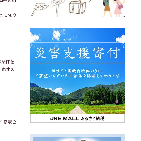
とになり
の条件を
、東北の
れる景色