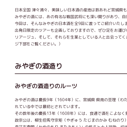
日本全国 津々浦々、美味しい日本酒の産地は数あれど宮城県
みやぎの酒には、あの有名な戦国武将にも深い関りがあり、自
今回は、そんなみやぎの日本酒を全9回に渡ってご紹介いたし
出発日限定のツアーも企画しておりますので、ぜひ足をお運び
リアージュ、そして、それらを生業としている人と出会ってく
ジ下部をご覧ください。）
みやぎの酒造り
みやぎの酒造りのルーツ
みやぎの酒は慶長9年（1604年）に、宮城県 県南の亘理（
れている中では最初とされています。
その数年後の慶長13年（1608年）には、食通で酒をこよな
政宗公は、柳生但馬守宗矩（やぎゅう たじまのかみ むねの
森又右衛門（かやのもり またえもん)」の姓名と十人扶助、切