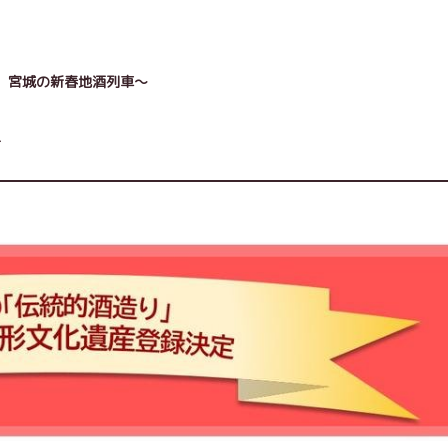
 宮城の新春地酒列車～
ー