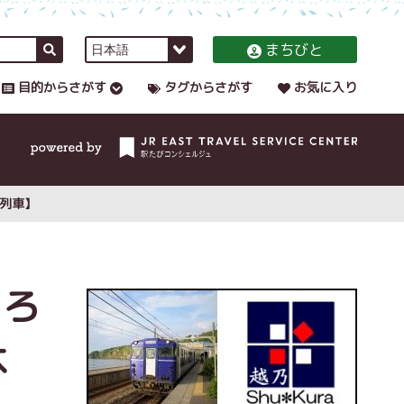
まちびと
目的からさがす
タグからさがす
お気に入り
酒列車】
ころ
本