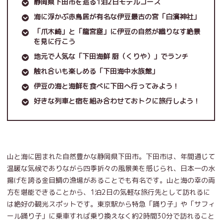
静岡県下田市を巡る1泊2日モデルコース
海に浮かぶ赤鳥居が有名な伊豆最古の宮「白濱神社」
「爪木崎」と「龍宮窟」に伊豆の自然が織りなす絶景
を見に行こう
地元で人気な「下田海鮮 厨（くりや）」でランチ
触れ合いも楽しめる「下田海中水族館」
伊豆の海と海鮮を食べに下田へ行ってみよう！
好きな列車と宿を組み合わせておトクに旅行しよう！
山と海に囲まれた自然豊かな静岡県下田市。下田市は、年間通じて
温暖な気候でありながら四季折々の風景美を感じられ、日本一の水
揚げを誇る金目鯛の漁場があることでも有名です。山と海の幸の両
方を堪能できることから、1泊2日の気軽な旅行先として訪れるに
は絶好の観光スポットです。東京駅から特急「踊り子」や「サフィ
ール踊り子」に乗車すれば乗り換えなく約2時間30分で訪れること