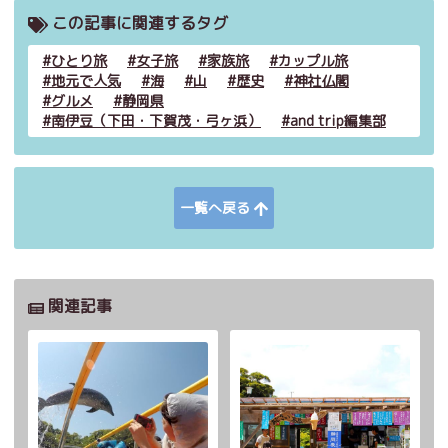
この記事に関連するタグ
ひとり旅
女子旅
家族旅
カップル旅
地元で人気
海
山
歴史
神社仏閣
グルメ
静岡県
南伊豆（下田・下賀茂・弓ヶ浜）
and trip編集部
一覧へ戻る
関連記事