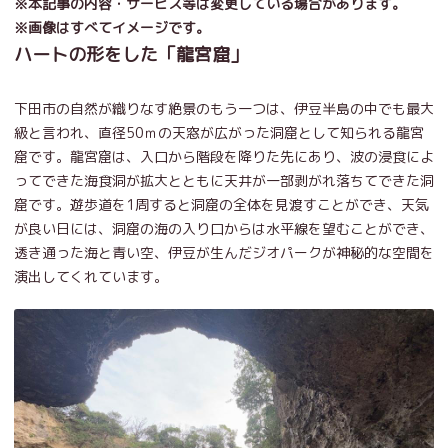
※本記事の内容・サービス等は変更している場合があります。
※画像はすべてイメージです。
ハートの形をした「龍宮窟」
下田市の自然が織りなす絶景のもう一つは、伊豆半島の中でも最大
級と言われ、直径50ｍの天窓が広がった洞窟として知られる龍宮
窟です。龍宮窟は、入口から階段を降りた先にあり、波の浸食によ
ってできた海食洞が拡大とともに天井が一部剥がれ落ちてできた洞
窟です。遊歩道を1周すると洞窟の全体を見渡すことができ、天気
が良い日には、洞窟の海の入り口からは水平線を望むことができ、
透き通った海と青い空、伊豆が生んだジオパークが神秘的な空間を
演出してくれています。