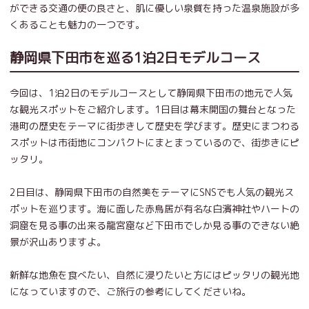
ができる交通の便の良さと、肌に優しい泉質を持った温泉施設が多
くあることも魅力の一つです。
静岡県下田市を巡る1泊2日モデルコース
今回は、1泊2日のモデルコースとして静岡県下田市の地元で人気
な観光スポットをご紹介します。1日目は幕末開国の舞台となった
港町の歴史をテーマに街歩きして歴史を学びます。歴史にまつわる
スポットは市街地にコンパクトにまとまっているので、街歩きにピ
ッタリ。
2日目は、静岡県下田市の自然美をテーマにSNSでも人気の観光ス
ポットを巡ります。海に面した赤鳥居が有名な白濱神社やハートの
洞窟を見る事の出来る龍宮窟など下田市でしか見る事のできない絶
景が沢山ありますよ。
新鮮な地魚を食べたい、自然に浸りたいと方にはピッタリの観光地
になっていますので、ご旅行の参考にしてくださいね。