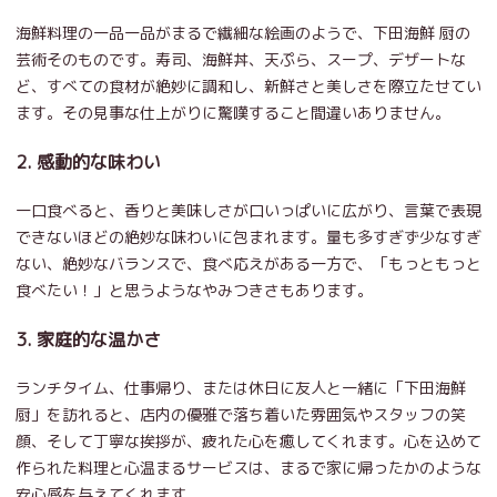
海鮮料理の一品一品がまるで繊細な絵画のようで、下田海鮮 厨の
芸術そのものです。寿司、海鮮丼、天ぷら、スープ、デザートな
ど、すべての食材が絶妙に調和し、新鮮さと美しさを際立たせてい
ます。その見事な仕上がりに驚嘆すること間違いありません。
2. 感動的な味わい
一口食べると、香りと美味しさが口いっぱいに広がり、言葉で表現
できないほどの絶妙な味わいに包まれます。量も多すぎず少なすぎ
ない、絶妙なバランスで、食べ応えがある一方で、「もっともっと
食べたい！」と思うようなやみつきさもあります。
3. 家庭的な温かさ
ランチタイム、仕事帰り、または休日に友人と一緒に「下田海鮮
厨」を訪れると、店内の優雅で落ち着いた雰囲気やスタッフの笑
顔、そして丁寧な挨拶が、疲れた心を癒してくれます。心を込めて
作られた料理と心温まるサービスは、まるで家に帰ったかのような
安心感を与えてくれます。