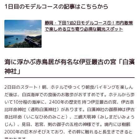
1日目のモデルコースの記事はこちらから
静岡・下田1泊2日モデルコース①！市内散策
で楽しめる立ち寄り必須な観光スポット
海に浮かぶ赤鳥居が有名な伊豆最古の宮「白濱
神社」
2日目のスタート！朝、ホテルでゆっくり朝食バイキングを楽しん
だ後は、白浜海岸での食後のお散歩がおすすめです。ホテルから歩
いて10分程の海岸に、2400年の歴史を持つ伊豆最古の宮、伊古奈
比咩命神社（通称白濱神社）があります。白濱神社の御祭神は伊古
奈比咩命（いこなひめのみこと）、三嶋大明神（みしまだいみょう
じん）、見目、若宮、剣の御子の五柱の神様です。境内には樹齢
2000年の巨木がそびえており、その幹に触れると長生きできると