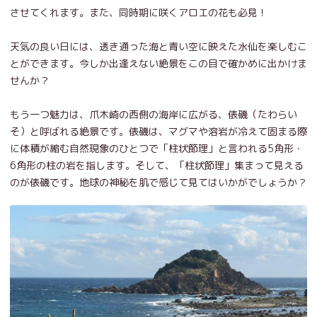
させてくれます。また、同時期に咲くアロエの花も必見！
天気の良い日には、透き通った海と青い空に映えた水仙を楽しむこ
とができます。今しか出逢えない絶景をこの目で確かめに出かけま
せんか？
もう一つ魅力は、爪木崎の西側の海岸に広がる、俵磯（たわらい
そ）と呼ばれる絶景です。俵磯は、マグマや溶岩が冷えて固まる際
に体積が縮む自然現象のひとつで「柱状節理」と言われる5角形・
6角形の柱の岩を指します。そして、「柱状節理」集まって見える
のが俵磯です。地球の神秘を肌で感じて見てはいかがでしょうか？