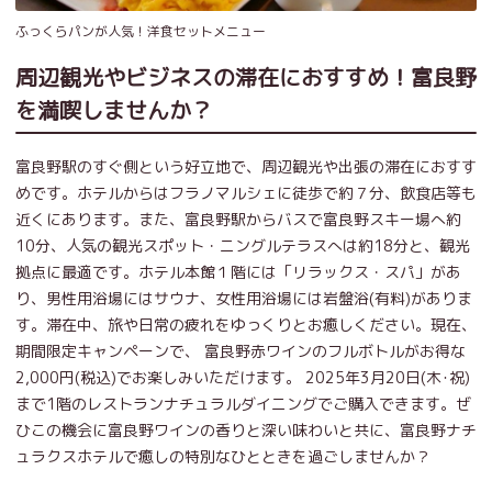
ふっくらパンが人気！洋食セットメニュー
周辺観光やビジネスの滞在におすすめ！富良野
を満喫しませんか？
富良野駅のすぐ側という好立地で、周辺観光や出張の滞在におすす
めです。ホテルからはフラノマルシェに徒歩で約７分、飲食店等も
近くにあります。また、富良野駅からバスで富良野スキー場へ約
10分、人気の観光スポット・ニングルテラスへは約18分と、観光
拠点に最適です。ホテル本館１階には「リラックス・スパ」があ
り、男性用浴場にはサウナ、女性用浴場には岩盤浴(有料)がありま
す。滞在中、旅や日常の疲れをゆっくりとお癒しください。現在、
期間限定キャンペーンで、 富良野赤ワインのフルボトルがお得な
2,000円(税込)でお楽しみいただけます。 2025年3月20日(木･祝)
まで1階のレストランナチュラルダイニングでご購入できます。ぜ
ひこの機会に富良野ワインの香りと深い味わいと共に、富良野ナチ
ュラクスホテルで癒しの特別なひとときを過ごしませんか？