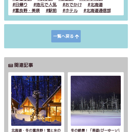
日帰り
地元で人気
おでかけ
北海道
富良野・美瑛
駅前
ホテル
北海道通信部
一覧へ戻る
関連記事
北海道・冬の富良野！雪と氷の
冬の絶景！「美遊(びーゆー)バ