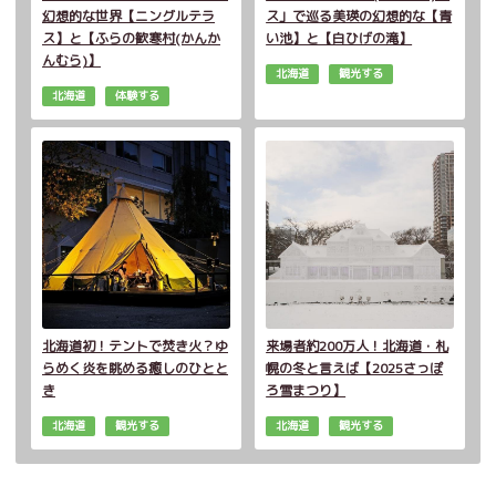
幻想的な世界【ニングルテラ
ス」で巡る美瑛の幻想的な【青
ス】と【ふらの歓寒村(かんか
い池】と【白ひげの滝】
んむら)】
北海道
観光する
北海道
体験する
北海道初！テントで焚き火？ゆ
来場者約200万人！北海道・札
らめく炎を眺める癒しのひとと
幌の冬と言えば【2025さっぽ
き
ろ雪まつり】
北海道
観光する
北海道
観光する