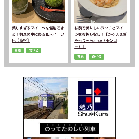
美しすぎるスイーツを堪能でき
弘前で美味しいランチとスイー
る！割烹の中にある和スイーツ
ツをお探しなら！【かふぇ＆ぎ
店【時空】
ゃらり～Monroe（モンロ
ー）】
青森
食べる
青森
食べる