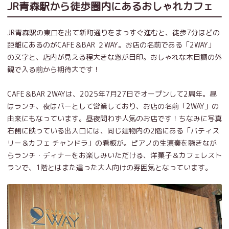
JR青森駅から徒歩圏内にあるおしゃれカフェ
JR青森駅の東口を出て新町通りをまっすぐ進むと、徒歩7分ほどの
距離にあるのがCAFE＆BAR ２WAY。お店の名前である「2WAY」
の文字と、店内が見える程大きな窓が目印。おしゃれな木目調の外
観で入る前から期待大です！
CAFE＆BAR 2WAYは、2025年7月27日でオープンして2周年。昼
はランチ、夜はバーとして営業しており、お店の名前「2WAY」の
由来にもなっています。昼夜問わず人気のお店です！ちなみに写真
右側に映っている出入口には、同じ建物内の2階にある「パティス
リー＆カフェ チャンドラ」の看板が。ピアノの生演奏を聴きなが
らランチ・ディナーをお楽しみいただける、洋菓子＆カフェレスト
ランで、1階とはまた違った大人向けの雰囲気となっています。