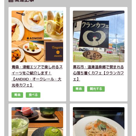
青森・津軽エリアで楽しめるス
黒石市・温湯温泉郷で営まれる
イーツをご紹介します！
心落ち着くカフェ【クランカフ
【ANEKKO・オークレール・大
ェ】
光寺カフェ】
青森
観光する
青森
食べる