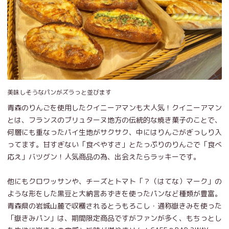
美味しそうなパンがズラっと並びます
青森のりんごを使用したクイニーアマンも大人気！クイニーアマン
とは、フランスのブリュターヌ地方の伝統的な焼き菓子のことで、
何層にも重なったパイ生地がサクサク、中にはりんごがぎっしり入
ってます。甘すぎない「食べやすさ」とたっぷりのりんごで「食べ
応え」バツグン！人気商品の為、出会えたらラッキーです。
他にもクロワッサンや、チーズとトマト「？（はてな）マーク」の
ような形をした黒豆と大納言あずきを使ったパンなど種類が豊富。
青森県の岩城山麓で収穫されるとうもろこし・通称嶽きみを使った
「嶽きみパン」は、期間限定商品ですがファンが多く、もちっとし