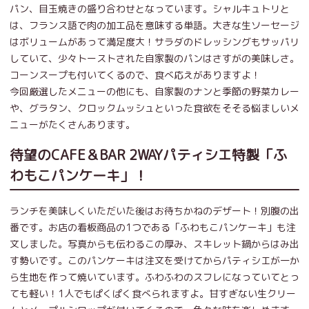
パン、目玉焼きの盛り合わせとなっています。シャルキュトリと
は、フランス語で肉の加工品を意味する単語。大きな生ソーセージ
はボリュームがあって満足度大！サラダのドレッシングもサッパリ
していて、少々トーストされた自家製のパンはさすがの美味しさ。
コーンスープも付いてくるので、食べ応えがありますよ！
今回厳選したメニューの他にも、自家製のナンと季節の野菜カレー
や、グラタン、クロックムッシュといった食欲をそそる悩ましいメ
ニューがたくさんあります。
待望のCAFE＆BAR 2WAYパティシエ特製「ふ
わもこパンケーキ」！
ランチを美味しくいただいた後はお待ちかねのデザート！別腹の出
番です。お店の看板商品の1つである「ふわもこパンケーキ」も注
文しました。写真からも伝わるこの厚み、スキレット鍋からはみ出
す勢いです。このパンケーキは注文を受けてからパティシエが一か
ら生地を作って焼いています。ふわふわのスフレになっていてとっ
ても軽い！1人でもぱくぱく食べられますよ。甘すぎない生クリー