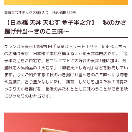
舞茸天むすミックス5個入り 税込価格886円
【日本橋 天丼 天むす 金子半之介】 秋のかき
揚げ弁当～きのこ三昧～
グランスタ東京1階改札内「京葉ストリートエリア」にあるこちら
の店舗は東京・日本橋に本店を構える江戸前天丼専門店です。「金
子半之助をご自宅で」をコンセプトに大好評の天丼3種に加え、数
量限定人気商品の「天むす」「海老天押し寿司」などを販売してい
ます。今回ご紹介する『秋のかき揚げ弁当～きのこ三昧～』は海老
や烏賊に、香り豊かなしいたけ・舞茸・しめじを加えた秋の味覚た
っぷりのかき揚げを、秘伝の丼たれとともに味わうことができる秋
にぴったりのお弁当です。