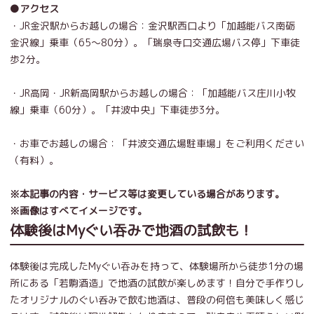
●アクセス
・JR金沢駅からお越しの場合：金沢駅西口より「
加越能バス南砺
金沢線
」乗車（65～80分）。「瑞泉寺口交通広場バス停」下車徒
歩2分。
・JR高岡・JR新高岡駅からお越しの場合：「
加越能バス庄川小牧
線
」乗車（60分）。「井波中央」下車徒歩3分。
・お車でお越しの場合：「井波交通広場駐車場」をご利用ください
（有料）。
※本記事の内容・サービス等は変更している場合があります。
※画像はすべてイメージです。
体験後はMyぐい吞みで地酒の試飲も！
体験後は完成したMyぐい吞みを持って、体験場所から徒歩1分の場
所にある「若駒酒造」で地酒の試飲が楽しめます！自分で手作りし
たオリジナルのぐい呑みで飲む地酒は、普段の何倍も美味しく感じ