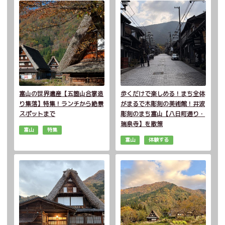
富山の世界遺産【五箇山合掌造
歩くだけで楽しめる！まち全体
り集落】特集！ランチから絶景
がまるで木彫刻の美術館！井波
スポットまで
彫刻のまち富山【八日町通り・
瑞泉寺】を散策
富山
特集
富山
体験する