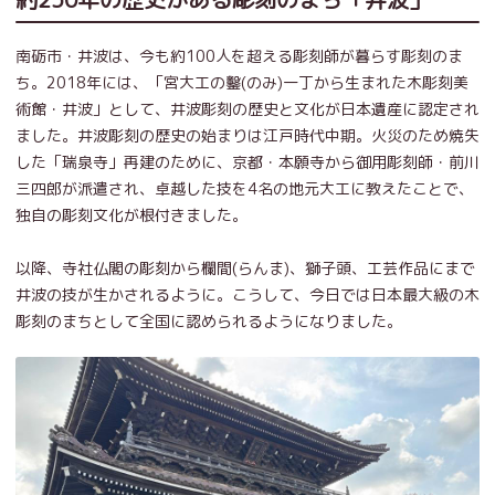
南砺市・井波は、今も約100人を超える彫刻師が暮らす彫刻のま
ち。2018年には、「宮大工の鑿(のみ)一丁から生まれた木彫刻美
術館・井波」として、井波彫刻の歴史と文化が日本遺産に認定され
ました。井波彫刻の歴史の始まりは江戸時代中期。火災のため焼失
した「瑞泉寺」再建のために、京都・本願寺から御用彫刻師・前川
三四郎が派遣され、卓越した技を4名の地元大工に教えたことで、
独自の彫刻文化が根付きました。
以降、寺社仏閣の彫刻から欄間(らんま)、獅子頭、工芸作品にまで
井波の技が生かされるように。こうして、今日では日本最大級の木
彫刻のまちとして全国に認められるようになりました。