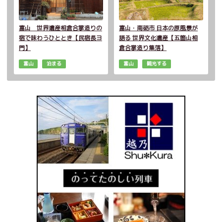
富山 世界遺産相倉合掌造りの
富山・南砺市 日本の原風景が
宿で味わうひととき【民宿長ヨ
語る 世界文化遺産【五箇山相
門】
倉合掌造り集落】
富山
泊まる
富山
観光する