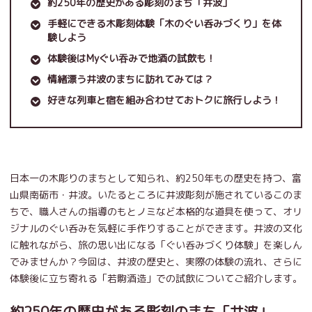
約250年の歴史がある彫刻のまち「井波」
手軽にできる木彫刻体験「木のぐい呑みづくり」を体
験しよう
体験後はMyぐい吞みで地酒の試飲も！
情緒漂う井波のまちに訪れてみては？
好きな列車と宿を組み合わせておトクに旅行しよう！
日本一の木彫りのまちとして知られ、約250年もの歴史を持つ、富
山県南砺市・井波。いたるところに井波彫刻が施されているこのま
ちで、職人さんの指導のもとノミなど本格的な道具を使って、オリ
ジナルのぐい呑みを気軽に手作りすることができます。井波の文化
に触れながら、旅の思い出になる「ぐい呑みづくり体験」を楽しん
でみませんか？今回は、井波の歴史と、実際の体験の流れ、さらに
体験後に立ち寄れる「若駒酒造」での試飲についてご紹介します。
約250年の歴史がある彫刻のまち「井波」