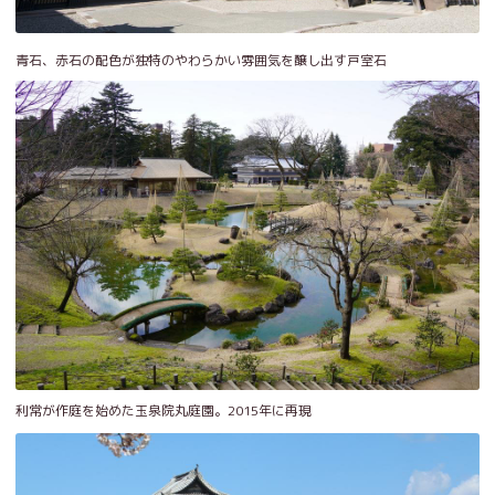
青石、赤石の配色が独特のやわらかい雰囲気を醸し出す戸室石
利常が作庭を始めた玉泉院丸庭園。2015年に再現