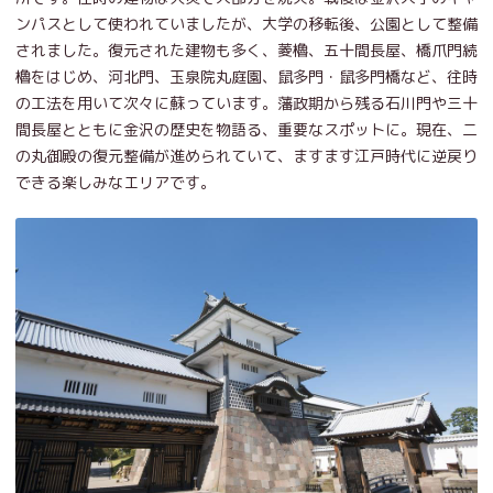
ンパスとして使われていましたが、大学の移転後、公園として整備
されました。復元された建物も多く、菱櫓、五十間長屋、橋爪門続
櫓をはじめ、河北門、玉泉院丸庭園、鼠多門・鼠多門橋など、往時
の工法を用いて次々に蘇っています。藩政期から残る石川門や三十
間長屋とともに金沢の歴史を物語る、重要なスポットに。現在、二
の丸御殿の復元整備が進められていて、ますます江戸時代に逆戻り
できる楽しみなエリアです。