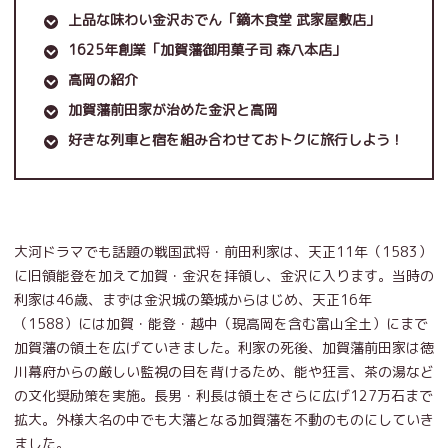
上品な味わい金沢おでん「鏑木食堂 武家屋敷店」
1625年創業「加賀藩御用菓子司 森八本店」
高岡の紹介
加賀藩前田家が治めた金沢と高岡
好きな列車と宿を組み合わせておトクに旅行しよう！
大河ドラマでも話題の戦国武将・前田利家は、天正11年（1583）
に旧領能登を加えて加賀・金沢を拝領し、金沢に入ります。当時の
利家は46歳、まずは金沢城の築城からはじめ、天正16年
（1588）には加賀・能登・越中（現高岡を含む富山全土）にまで
加賀藩の領土を広げていきました。利家の死後、加賀藩前田家は徳
川幕府からの厳しい監視の目を背けるため、能や狂言、茶の湯など
の文化奨励策を実施。長男・利長は領土をさらに広げ127万石まで
拡大。外様大名の中でも大藩となる加賀藩を不動のものにしていき
ました。