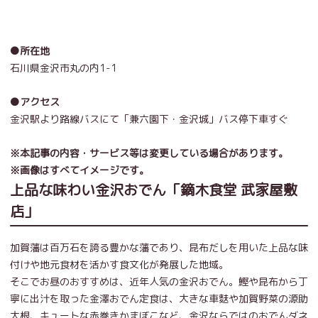
●所在地
石川県金沢市丸の内1-1
●アクセス
金沢駅より路線バスにて「兼六園下・金沢城」バス停下車すぐ
※本記事の内容・サービス等は変更している場合があります。
※画像はすべてイメージです。
上品な味わい金沢おでん「鏑木食堂 武家屋敷
店」
加賀藩は百万石を誇る豊かな藩であり、昆布だしを用いた上品な味
付けや地元食材を活かす食文化が発展した地域。
そこでお昼のおすすめは、近年人気の金沢おでん。鰹や昆布から丁
寧に出汁を取った金澤おでん定食は、大きな車麩や加賀野菜の源助
大根、キュートな赤巻きかまぼこなど、金沢ならではのおでんダネ