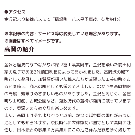
●アクセス
金沢駅より路線バスにて「橋場町」バス停下車後、徒歩約1分
※本記事の内容・サービス等は変更している場合があります。
※画像はすべてイメージです。
高岡の紹介
金沢と歴史的なつながりが深い富山県高岡市。金沢を築いた前田利
家の息子である2代前田利長によって開かれました。高岡城の城下
町として発展し、加賀藩が招いた職人たちが活躍した工芸の町であ
ると同時に、商人の町としても栄えてきました。なかでも高岡銅器
の発展・繁栄はめざましいものがありました。金沢と同じく、金屋
町や山町筋、古城公園など、藩政時代の遺構が随所に残っています
ので、奥深いまちめぐりを楽しめます。
また、高岡市はそれよりずっと以前、かつて越中国の国府があった
地としても知られます。奈良時代に大伴家持が国守として高岡に赴
任し、日本最古の歌集『万葉集』にこの地で詠んだ歌を多く残して