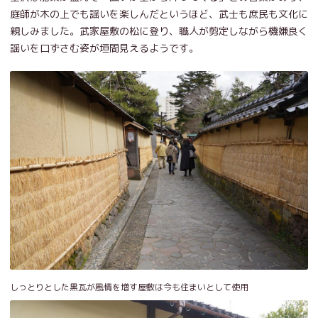
庭師が木の上でも謡いを楽しんだというほど、武士も庶民も文化に
親しみました。武家屋敷の松に登り、職人が剪定しながら機嫌良く
謡いを口ずさむ姿が垣間見えるようです。
しっとりとした黒瓦が風情を増す屋敷は今も住まいとして使用