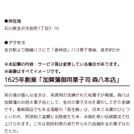
●所在地
石川県金沢市長町1丁目3-16
●アクセス
金沢駅より路線バスにて「香林坊」バス停下車後、徒歩約5分
※本記事の内容・サービス等は変更している場合があります。
※画像はすべてイメージです。
1625年創業「加賀藩御用菓子司 森八本店」
茶の湯が盛んな金沢は、茶席用の洗練された和菓子が発展。森八は
加賀藩のお抱え菓子店として、金沢の菓子文化を牽引してきた老舗
です。看板商品でもある落雁の「長生殿」は、日本三名菓のひとつ
といわれ、阿波和三盆糖と北陸産もち米、水飴を使い伝統製法で仕
上げられます。これは前田利常の命で作られた由緒あるお菓子なの
だとか。