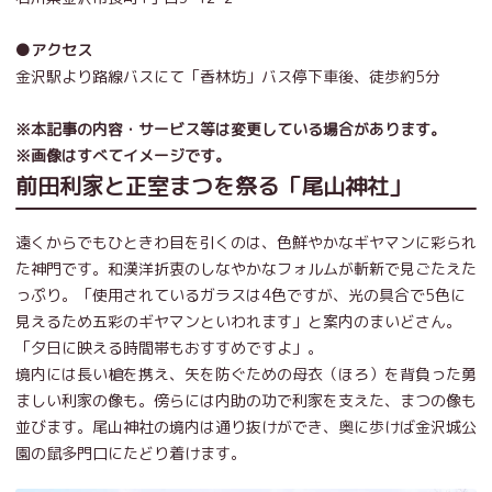
●アクセス
金沢駅より路線バスにて「香林坊」バス停下車後、徒歩約5分
※本記事の内容・サービス等は変更している場合があります。
※画像はすべてイメージです。
前田利家と正室まつを祭る「尾山神社」
遠くからでもひときわ目を引くのは、色鮮やかなギヤマンに彩られ
た神門です。和漢洋折衷のしなやかなフォルムが斬新で見ごたえた
っぷり。「使用されているガラスは4色ですが、光の具合で5色に
見えるため五彩のギヤマンといわれます」と案内のまいどさん。
「夕日に映える時間帯もおすすめですよ」。
境内には長い槍を携え、矢を防ぐための母衣（ほろ）を背負った勇
ましい利家の像も。傍らには内助の功で利家を支えた、まつの像も
並びます。尾山神社の境内は通り抜けができ、奥に歩けば金沢城公
園の鼠多門口にたどり着けます。