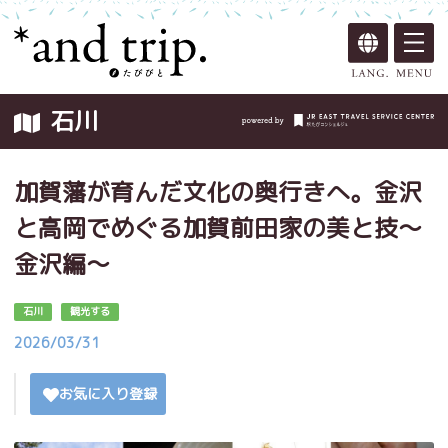
石川
加賀藩が育んだ文化の奥行きへ。金沢
と高岡でめぐる加賀前田家の美と技～
金沢編～
石川
観光する
2026/03/31
お気に入り登録