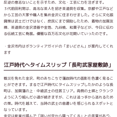
反逆の意志ないことを示すため、文化・工芸に力を注ぎます。
３代前田利常は、高名な茶人を招き茶道具を収集。京都や江戸など
から工芸の大家や職人を集め金沢に住まわせました。さらに文化振
興策は武士だけではなく、庶民にまで奨励したため、着物の加賀友
禅、茶道具の金沢漆器や金箔、九谷焼、和菓子などが、今日に伝わ
る伝統工芸に発展。優雅な百万石文化が花開いていったのです。
・金沢市内はボランティアガイドの「まいどさん」が案内してくれ
ます
江戸時代へタイムスリップ「長町武家屋敷跡」
戦災を免れた金沢、町のあちこちで藩政時代の面影を色濃く見るこ
とができます。まるで江戸時代にタイムスリップしたかのような長
町は、加賀藩の上・中級武士の住居エリア。両側の土塀とクランク
ように入り組んだ小道が続きますが、これは追っ手から逃れるため
の策。時代を越えて、当時の武士の息遣いを感じられるスポットと
なっています。
金沢は能楽が盛んで「謡いが空から降ってくる」との言葉があり、