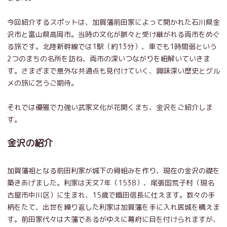
今回紹介するスポットは、加賀藩前田家によって開かれた石川県金
沢市と富山県高岡市。当時の文化が脈々と受け継がれる両市をめぐ
る旅です。北陸新幹線では1駅（約13分）、車でも1時間弱という
2つのまちの名所を訪ね、両市の深いつながりを紐解いていきま
す。さまざまで意外な共通点も見付けていく、興味深い歴史とグル
メの旅に乞うご期待。
それでは優雅で力強い武家文化が花開くまち、金沢をご紹介しま
す。
金沢の紹介
加賀藩祖となる前田利家が城下の骨組みを作り、現在の金沢の礎を
築きあげました。利家は天文7年（1538）、尾張国荒子村（現名
古屋市中川区）に生まれ、15歳で織田信長に仕えます。数々の手
柄をたて、出世を繰り返した利家は加賀藩を手に入れ居城を構えま
す。前田家代々は大藩であるがゆえに幕府に目を付けられますが、