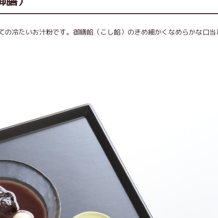
御膳）
ての冷たいお汁粉です。御膳餡（こし餡）のきめ細かくなめらかな口当