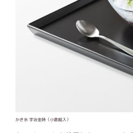
かき氷 宇治金時（小倉餡入）