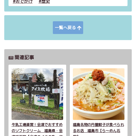
おでかけ
歴史
一覧へ戻る
関連記事
牛乳工場直営！会津でおすすめ
福島名物の円盤餃子が食べられ
のソフトクリーム 福島県・会
るお店 福島市【ら～めん石