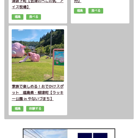
津坂下町【会津のべこの乳 ア
狩】
イス牧場】
福島
食べる
福島
食べる
家族で楽しめる！おでかけスポ
ット 福島県・柳津町【ラッキ
ー公園 in やないづまち】
福島
体験する