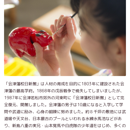
「会津藩校日新館」は人材の育成を目的に1803年に建設された会
津藩の最高学府。1868年の戊辰戦争で焼失してしまいましたが、
1987年に会津若松市郊外の河東町に「会津藩校日新館」として完
全復元、開館しました。会津藩の男子は10歳になると入学して学
問や武道に励み、心身の鍛錬に努めました。約８千坪の敷地には武
道場や天文台、日本最古のプールといわれる水練水馬池などがあ
り、新島八重の実兄・山本覚馬や白虎隊の少年達をはじめ、多くの