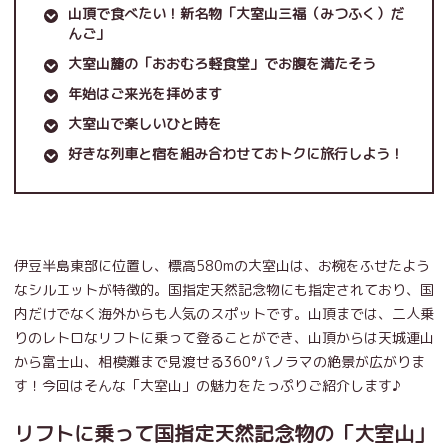
山頂で食べたい！新名物「大室山三福（みつふく）だ
んご」
大室山麓の「おおむろ軽食堂」でお腹を満たそう
年始はご来光を拝めます
大室山で楽しいひと時を
好きな列車と宿を組み合わせておトクに旅行しよう！
伊豆半島東部に位置し、標高580mの大室山は、お椀をふせたよう
なシルエットが特徴的。国指定天然記念物にも指定されており、国
内だけでなく海外からも人気のスポットです。山頂までは、二人乗
りのレトロなリフトに乗って登ることができ、山頂からは天城連山
から富士山、相模灘まで見渡せる360°パノラマの絶景が広がりま
す！今回はそんな「大室山」の魅力をたっぷりご紹介します♪
リフトに乗って国指定天然記念物の「大室山」