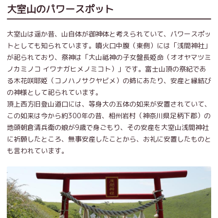
大室山のパワースポット
大室山は遥か昔、山自体が御神体と考えられていて、パワースポッ
トとしても知られています。噴火口中腹（東側）には「浅間神社」
が祀られており、祭神は「大山祗神の子女盤長姫命（オオヤマツミ
ノカミノコ イワナガヒメノミコト）」です。富士山頂の祭紀であ
る木花咲耶姫（コノハノサクヤビメ）の姉にあたり、安産と縁結び
の神様として祀られています。
頂上西方旧登山道口には、等身大の五体の如来が安置されていて、
この如来は今から約300年の昔、相州岩村（神奈川県足柄下郡）の
地頭朝倉清兵衛の娘が9歳で身ごもり、その安産を大室山浅間神社
に祈願したところ、無事安産したことから、お礼に安置したものと
も言われています。