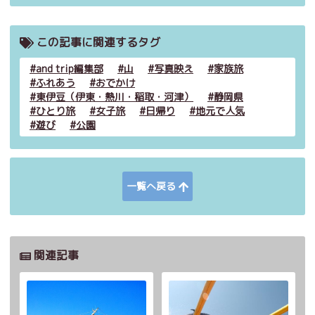
この記事に関連するタグ
and trip編集部
山
写真映え
家族旅
ふれあう
おでかけ
東伊豆（伊東・熱川・稲取・河津）
静岡県
ひとり旅
女子旅
日帰り
地元で人気
遊び
公園
一覧へ戻る
関連記事