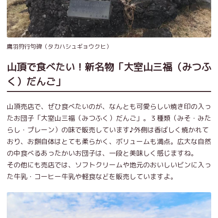
鷹羽狩行句碑（タカハシュギョウクヒ）
山頂で食べたい！新名物「大室山三福（みつふ
く）だんご」
山頂売店で、ぜひ食べたいのが、なんとも可愛らしい焼き印の入っ
たお団子「大室山三福（みつふく）だんご」。３種類（みそ・みた
らし・プレーン）の味で販売しています♪外側は香ばしく焼かれて
おり、お餅自体はとても柔らかく、ボリュームも満点。広大な自然
の中食べるあったかいお団子は、一段と美味しく感じますね。
その他にも売店では、ソフトクリームや地元のおいしいビンに入っ
た牛乳・コーヒー牛乳や軽食などを販売していますよ。