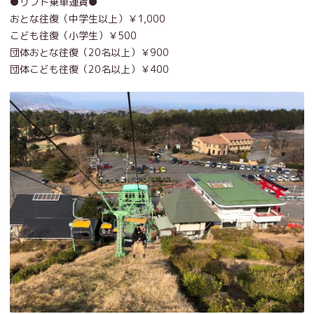
●リフト乗車運賃●
おとな往復（中学生以上）￥1,000
こども往復（小学生）￥500
団体おとな往復（20名以上）￥900
団体こども往復（20名以上）￥400