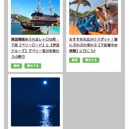
異国情緒あふれるレトロな町・
おすすめお出かけスポット！海
下田【ペリーロード】と【伊豆
にぷかぷか浮かぶ【下田海中水
クルーズ】でペリー気分を味わ
族館】に行こう♪
う小旅行
静岡
観光する
静岡
観光する