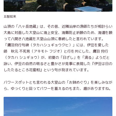
五智如来
山頂の「八ヶ岳地蔵」は、その昔、近隣沿岸の漁師たちが相計らい
大島に対面した大室山に海上安全、海難防止祈願のため、海運を願
って八開き八地蔵を大室山山頂に奉納したと言われています。
「鷹羽狩行句碑（タカハシュギョウクヒ）」には、伊豆を愛した
師 秋元 不死男（アキモト フジオ）と行を共にした、鷹羽 狩行
（タカハ シュギョウ）が、初夏の「日ざし」を「滴る」ようだと
詠い、伊豆の自然の明るさと豊かさが見事に表現した『伊豆は日の
したたるところ花蜜柑』という句が刻まれています。
パワースポットとも言われる大室山の「お鉢めぐり」を楽しみなが
ら、ゆっくりと回ってパワーを蓄えるのもまた、趣がありますね。