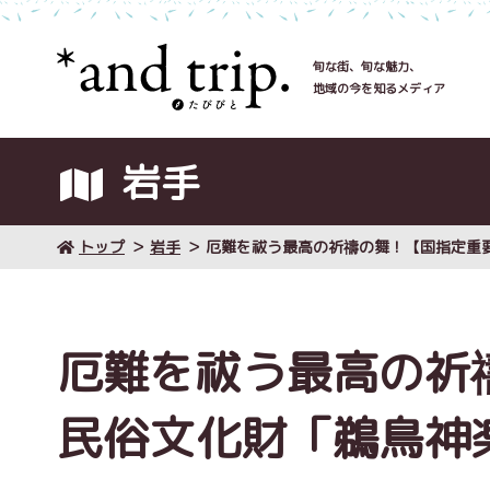
旬な街、旬な魅力、
地域の今を知るメディア
岩手
トップ
岩手
厄難を祓う最高の祈禱の舞！【国指定重
厄難を祓う最高の祈
民俗文化財「鵜鳥神