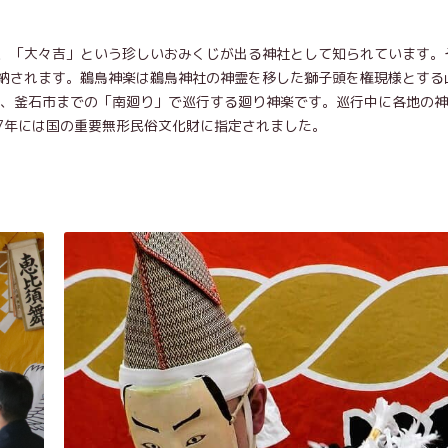
、「大々吉」という珍しいおみくじが出る神社として知られています。
納されます。鵜鳥神楽は鵜鳥神社の神霊を移した獅子頭を権現様とする
」、釜石市までの「南廻り」で巡行する廻り神楽です。巡行中に各地の
7年には国の重要無形民俗文化財に指定されました。