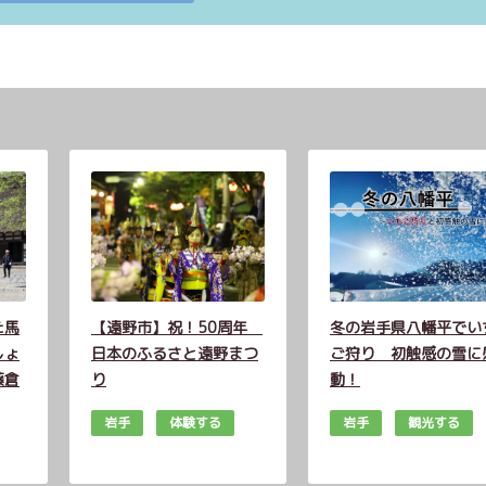
た馬
【遠野市】祝！50周年
冬の岩手県八幡平でい
しょ
日本のふるさと遠野まつ
ご狩り 初触感の雪に
藤倉
り
動！
岩手
体験する
岩手
観光する