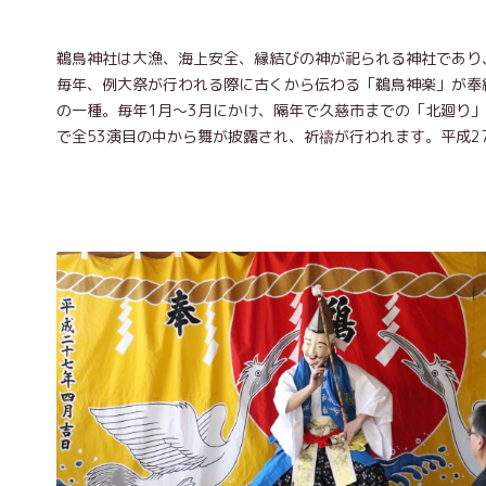
鵜鳥神社は大漁、海上安全、縁結びの神が祀られる神社であり
毎年、例大祭が行われる際に古くから伝わる「鵜鳥神楽」が奉
の一種。毎年1月～3月にかけ、隔年で久慈市までの「北廻り
で全53演目の中から舞が披露され、祈禱が行われます。平成2