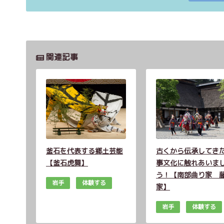
関連記事
釜石を代表する郷土芸能
古くから伝承してき
【釜石虎舞】
事文化に触れあいま
う！【南部曲り家 
岩手
体験する
家】
岩手
体験する