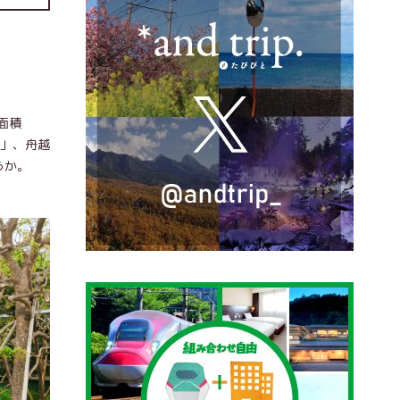
面積
3」、舟越
うか。