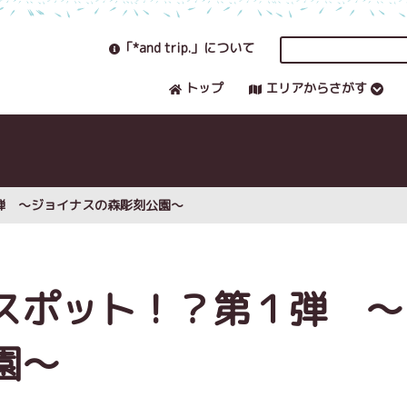
「*and trip.」について
トップ
エリアからさがす
弾 ～ジョイナスの森彫刻公園～
スポット！？第１弾 ～
園～