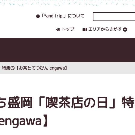
「*and trip.」について
トップ
エリアからさがす
集⑥【お茶とてつびん engawa】
ち盛岡「喫茶店の日」特
ngawa】