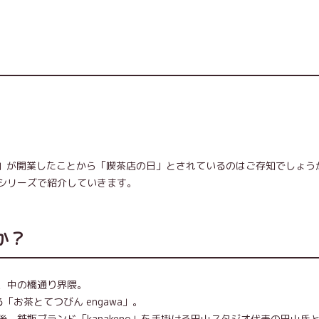
館」が開業したことから「喫茶店の日」とされているのはご存知でしょう
シリーズで紹介していきます。
か？
、中の橋通り界隈。
お茶とてつびん engawa」。
、鉄瓶ブランド「kanakeno」を手掛ける田山スタジオ代表の田山氏