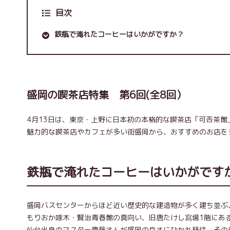
目次
鉄瓶で淹れたコーヒーはいかがですか？
盛岡の喫茶店特集 第6回(全8回）
4月13日は、東京・上野に日本初の本格的な喫茶店「可否茶
魅力的な喫茶店やカフェが多い街盛岡から、おすすめのお店を
鉄瓶で淹れたコーヒーはいかがです
盛岡バスセンターからほど近い歴史的な建造物が多く建ち並ぶ
もりおか啄木・賢治青春館の真向い、旧唐たけし寫場1階にある「
仙台出身のマスター齊藤さんが盛岡の良さにひかれ移住。その後