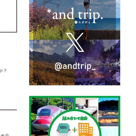
か？
と出会