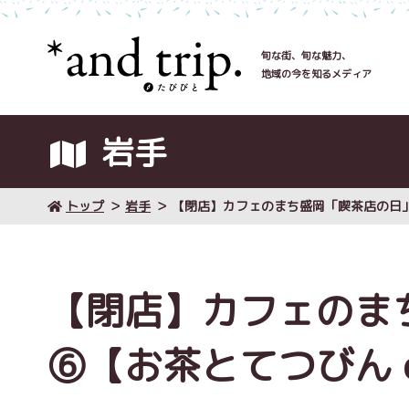
旬な街、旬な魅力、
地域の今を知るメディア
岩手
トップ
岩手
【閉店】カフェのまち盛岡「喫茶店の日」特
【閉店】カフェのま
⑥【お茶とてつびん e