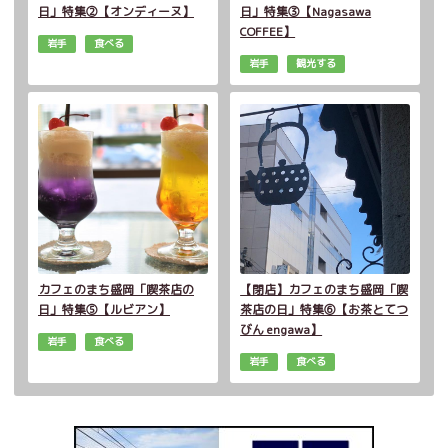
日」特集②【オンディーヌ】
日」特集③【Nagasawa
COFFEE】
岩手
食べる
岩手
観光する
カフェのまち盛岡「喫茶店の
【閉店】カフェのまち盛岡「喫
日」特集⑤【ルビアン】
茶店の日」特集⑥【お茶とてつ
びん engawa】
岩手
食べる
岩手
食べる