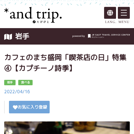
岩手
カフェのまち盛岡「喫茶店の日」特集
④【カプチーノ詩季】
岩手
食べる
2022/04/16
お気に入り登録