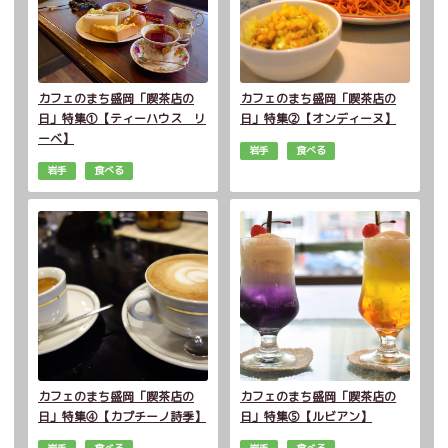
カフェのまち盛岡「喫茶店の
カフェのまち盛岡「喫茶店の
日」特集①【ティーハウス リ
日」特集②【オンディーヌ】
ーベ】
岩手
食べる
岩手
食べる
カフェのまち盛岡「喫茶店の
カフェのまち盛岡「喫茶店の
日」特集④【カプチーノ詩季】
日」特集⑤【ルビアン】
岩手
食べる
岩手
食べる