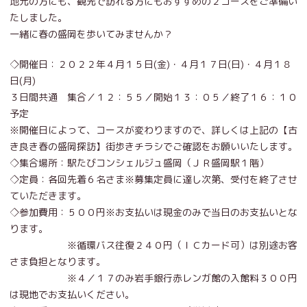
地元の方にも、観光で訪れる方にもおすすめの２コースをご準備い
たしました。
一緒に春の盛岡を歩いてみませんか？
◇開催日：２０２２年４月１５日(金)・４月１７日(日)・４月１８
日(月)
３日間共通 集合／１２：５５／開始１３：０５／終了１６：１０
予定
※開催日によって、コースが変わりますので、詳しくは上記の【古
き良き春の盛岡探訪】街歩きチラシでご確認をお願いいたします。
◇集合場所：駅たびコンシェルジュ盛岡（ＪＲ盛岡駅１階）
◇定員：各回先着６名さま※募集定員に達し次第、受付を終了させ
ていただきます。
◇参加費用：５００円※お支払いは現金のみで当日のお支払いとな
ります。
※循環バス往復２４０円（ＩＣカード可）は別途お客
さま負担となります。
※４／１７のみ岩手銀行赤レンガ館の入館料３００円
は現地でお支払いください。