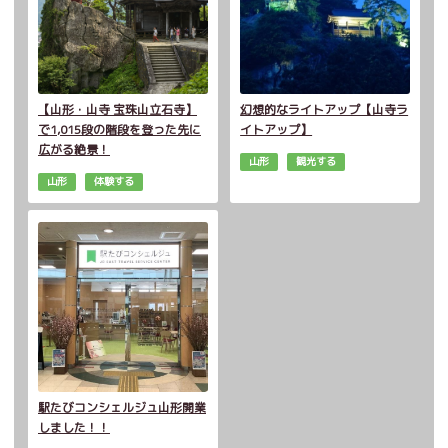
【山形・山寺 宝珠山立石寺】
幻想的なライトアップ【山寺ラ
で1,015段の階段を登った先に
イトアップ】
広がる絶景！
山形
観光する
山形
体験する
駅たびコンシェルジュ山形開業
しました！！