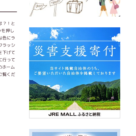
は？！と
ンを押し
な色にラ
フラッシ
を下げて
に行って
のホーム
ご覧くだ