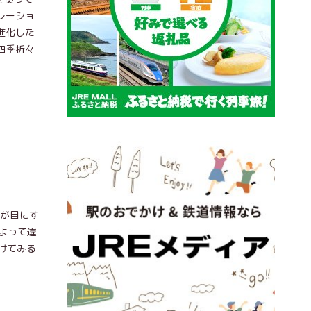
レーショ
進化した
四季折々
まが目にす
よって違
けてみる