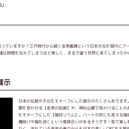
5」
Aを知っていますか？江戸時代から続く金魚鑑賞という日本文化を現代にア
達は時間を忘れてしまうほど美しく、まるで違う世界に来てしまったか
展示
日本の伝統や文化をモチーフにした展示がたくさんあります
築を思わせる【金魚の回廊】や、神社仏閣で見かけることの
をモチーフにした【猪目リウム】。ハートの形にも見える猪
魔除けや福を招くという意味合いがあるそうです！見て楽し
なく、流れている音楽や香りからも日本の美しい“和”を五感