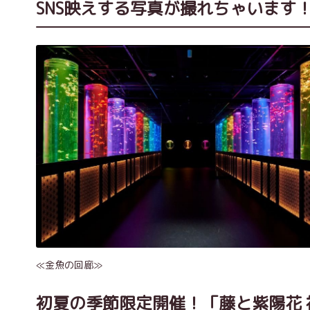
SNS映えする写真が撮れちゃいます
≪金魚の回廊≫
初夏の季節限定開催！「藤と紫陽花 