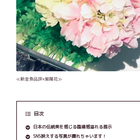
≪新金魚品評×紫陽花≫
目次
日本の伝統美を感じる臨場感溢れる展示
SNS映えする写真が撮れちゃいます！