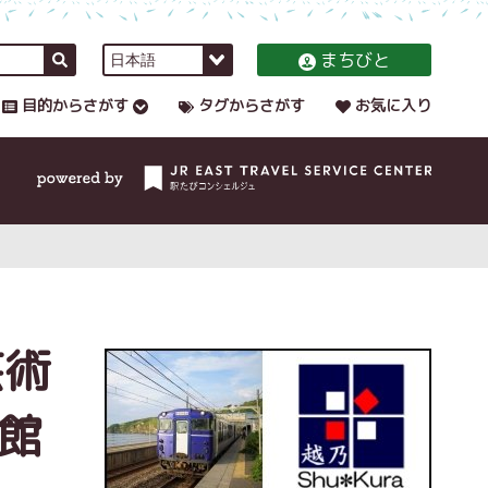
まちびと
目的からさがす
タグからさがす
お気に入り
芸術
館