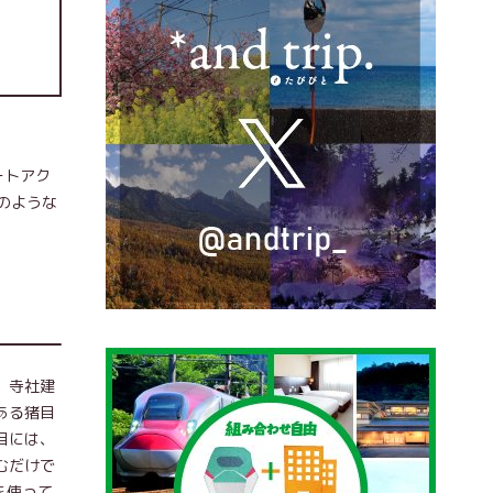
ートアク
のような
。寺社建
ある猪目
目には、
むだけで
を使って