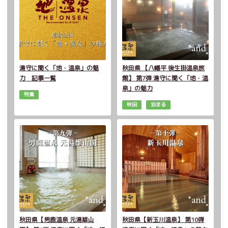
湯守に聞く「地・温泉」の魅
秋田県 【八幡平 後生掛温泉旅
力 記事一覧
館】 第7弾 湯守に聞く「地・温
泉」の魅力
特集
秋田
泊まる
秋田県【男鹿温泉 元湯雄山
秋田県【新玉川温泉】 第10弾