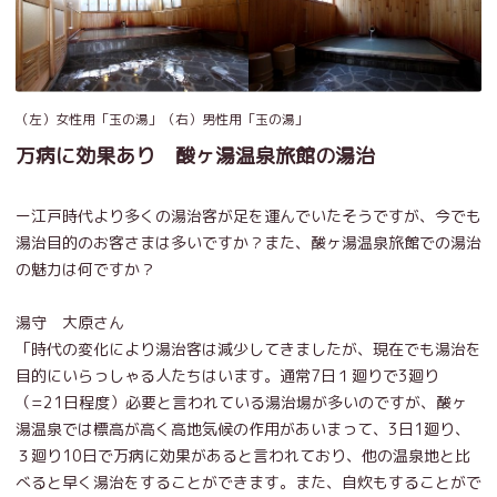
（左）女性用「玉の湯」（右）男性用「玉の湯」
万病に効果あり 酸ヶ湯温泉旅館の湯治
ー江戸時代より多くの湯治客が足を運んでいたそうですが、今でも
湯治目的のお客さまは多いですか？また、酸ヶ湯温泉旅館での湯治
の魅力は何ですか？
湯守 大原さん
「時代の変化により湯治客は減少してきましたが、現在でも湯治を
目的にいらっしゃる人たちはいます。通常7日１廻りで3廻り
（=21日程度）必要と言われている湯治場が多いのですが、酸ヶ
湯温泉では標高が高く高地気候の作用があいまって、3日1廻り、
３廻り10日で万病に効果があると言われており、他の温泉地と比
べると早く湯治をすることができます。また、自炊もすることがで