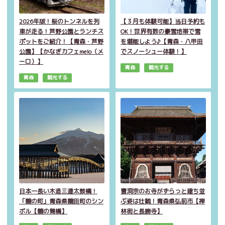
2026年版！桜のトンネルを列
【３月も体験可能】当日予約も
車が走る！芦野公園とランチス
OK！世界有数の豪雪地帯で雪
ポットをご紹介！【青森・芦野
を堪能しよう♪【青森・八甲田
公園】【かなぎカフェmelo（メ
でスノーシュー体験！】
ーロ）】
青森
観光する
青森
観光する
日本一長い木造三連太鼓橋！
曹洞宗のお寺がずらっと建ち並
「鶴の町」青森県鶴田町のシン
ぶ姿は壮観！青森県弘前市【禅
ボル【鶴の舞橋】
林街と長勝寺】