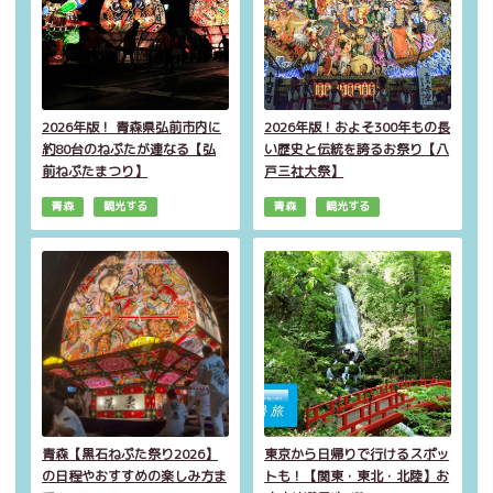
2026年版！ 青森県弘前市内に
2026年版！およそ300年もの長
約80台のねぷたが連なる【弘
い歴史と伝統を誇るお祭り【八
前ねぷたまつり】
戸三社大祭】
青森
観光する
青森
観光する
青森【黒石ねぷた祭り2026】
東京から日帰りで行けるスポッ
の日程やおすすめの楽しみ方ま
トも！【関東・東北・北陸】お