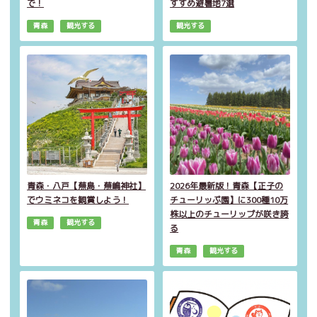
で！
すすめ避暑地7選
青森
観光する
観光する
青森・八戸【蕪島・蕪嶋神社】
2026年最新版！青森【正子の
でウミネコを観賞しよう！
チューリッぷ園】に300種10万
株以上のチューリップが咲き誇
青森
観光する
る
青森
観光する