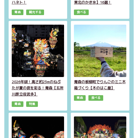
ハネト！
東北のかき氷】16選！
青森
観光する
食べる
2026年版！高さ約23mのねぷ
青森の板柳町でりんごのミニ木
たが夏の夜を彩る！青森【五所
箱づくり【木のはこ屋】
川原立佞武多】
青森
食べる
青森
特集