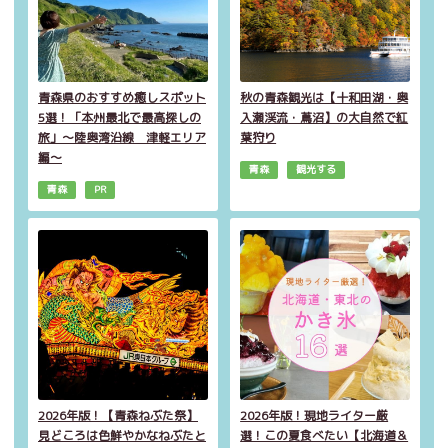
青森県のおすすめ癒しスポット
秋の青森観光は【十和田湖・奥
5選！「本州最北で最高探しの
入瀬渓流・蔦沼】の大自然で紅
旅」～陸奥湾沿線 津軽エリア
葉狩り
編～
青森
観光する
青森
PR
2026年版！【青森ねぶた祭】
2026年版！現地ライター厳
見どころは色鮮やかなねぶたと
選！この夏食べたい【北海道＆