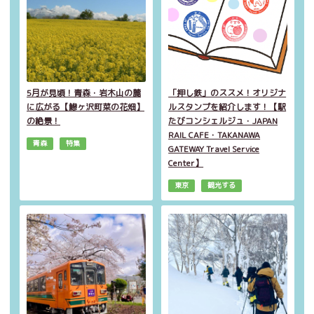
5月が見頃！青森・岩木山の麓
「押し鉄」のススメ！オリジナ
に広がる【鰺ヶ沢町菜の花畑】
ルスタンプを紹介します！【駅
の絶景！
たびコンシェルジュ・JAPAN
RAIL CAFE・TAKANAWA
青森
特集
GATEWAY Travel Service
Center】
東京
観光する