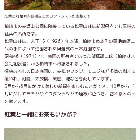
紅葉と灯篭や太鼓橋などのコントラストが素敵です
柏崎市の赤坂山公園に隣接している松雲山荘は新潟県内でも屈指の
紅葉の名所です。
松雲山荘は、大正15（1926）年以降、柏崎市東本町の蓮池庭師二
代の手によって造園された回遊式の日本庭園です。
昭和46（1971）年、庭園の所有者であった飯塚謙三氏（柏崎ガス
会社創設者）から柏崎市へ移譲されました。
情緒あふれる日本庭園は、赤松やツツジ、モミジなど多数の樹木に
覆われ、灯籠、太鼓橋、東屋、池などを配しています。
5月から6月にかけて美しい新緑を楽しむことができ、10月から11
月にかけてモミジやドウダンツツジの垣根が色づき、訪れる人の目
を奪います。
紅葉と一緒にお茶もいかが？