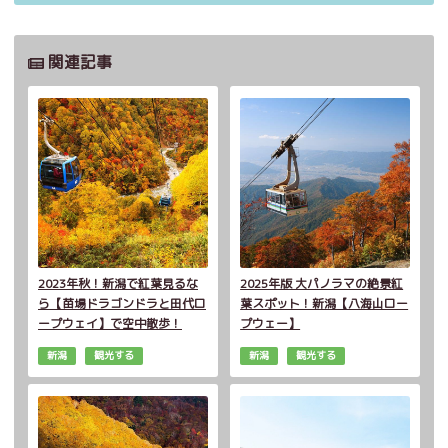
関連記事
2023年秋！新潟で紅葉見るな
2025年版 大パノラマの絶景紅
ら【苗場ドラゴンドラと田代ロ
葉スポット！新潟【八海山ロー
ープウェイ】で空中散歩！
プウェー】
新潟
観光する
新潟
観光する