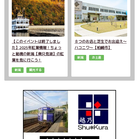
【このイベントは終了しまし
８つのお店と芝生でお出迎え～
た】2025年紅葉情報！ちょっ
ハコニワ～【柏崎市】
と秘境の新潟【奥只見湖】の紅
新潟
お土産
葉を見に行こう！
新潟
観光する