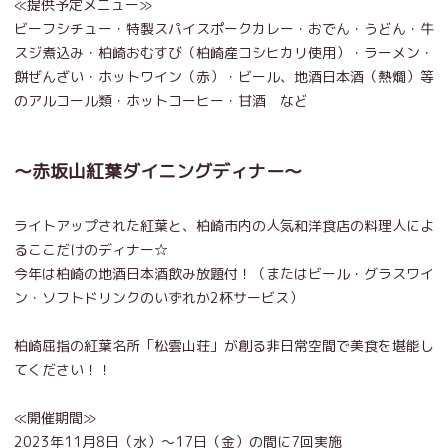
≪提供予定メニュー≫
ビーフシチュー・特製スパイスポークカレー・おでん・うどん・牛
スジ煮込み・柏崎おむすび（柏崎産コシヒカリ使用）・ラーメン・
餅ぜんざい・ホットワイン（赤）・ビール、地酒日本酒（熱燗）等
のアルコール類・ホットコーヒー・甘酒 など
～赤坂山紅葉ダイニングディナー～
ライトアップされた紅葉と、柏崎市内の人気和洋食店の料理人によ
るここだけのディナー☆
今年は柏崎の地酒日本酒飲み放題付！（またはビール・グラスワイ
ン・ソフトドリンクのいずれか2杯サービス）
柏崎屈指の紅葉名所「松雲山荘」が創る非日常空間で美食を堪能し
てください！！
≪開催期間≫
2023年11月8日（水）～17日（金）の間に7回実施