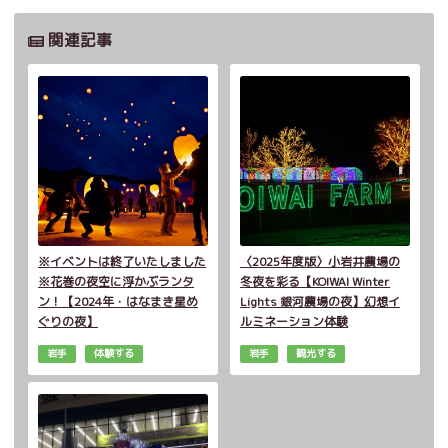
関連記事
※イベントは終了いたしました
〈2025年度版〉小岩井農場の
※花巻の夜空に浮かぶランタ
冬夜を彩る【KOIWAI Winter
ン！【2024年・はなまき星め
Lights 銀河農場の夜】幻想イ
ぐりの夜】
ルミネーション体験
岩手
体験する
岩手
観光する