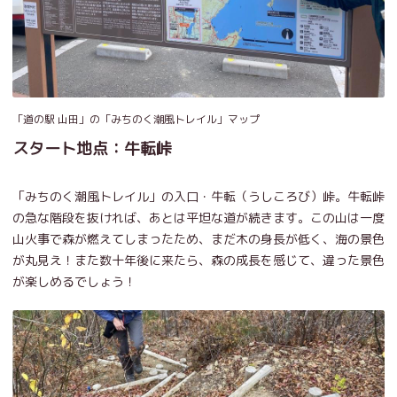
「道の駅 山田」の「みちのく潮風トレイル」マップ
スタート地点：牛転峠
「みちのく潮風トレイル」の入口・牛転（うしころび）峠。牛転峠
の急な階段を抜ければ、あとは平坦な道が続きます。この山は一度
山火事で森が燃えてしまったため、まだ木の身長が低く、海の景色
が丸見え！また数十年後に来たら、森の成長を感じて、違った景色
が楽しめるでしょう！