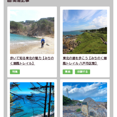
関連記事
歩いて知る東北の魅力【みちの
東北の道を歩こう【みちのく潮
く潮風トレイル】
風トレイル 八戸市区間】
特集
青森
体験する