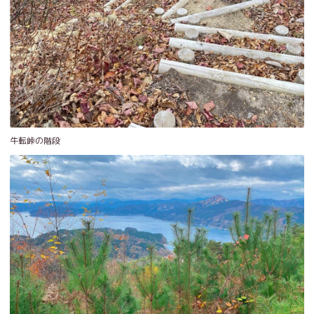
牛転峠の階段