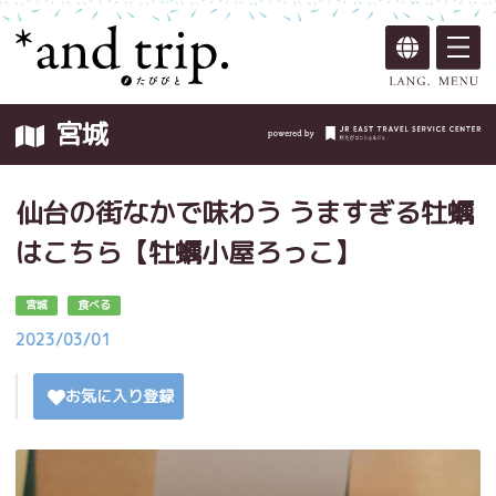
宮城
仙台の街なかで味わう うますぎる牡蠣
はこちら【牡蠣小屋ろっこ】
宮城
食べる
2023/03/01
お気に入り登録