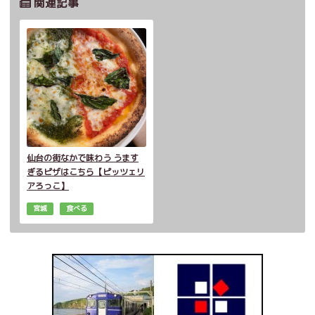
関連記事
仙台の街なかで味わう うます
ぎるピザはこちら【ピッツェリ
アろっこ】
宮城
食べる