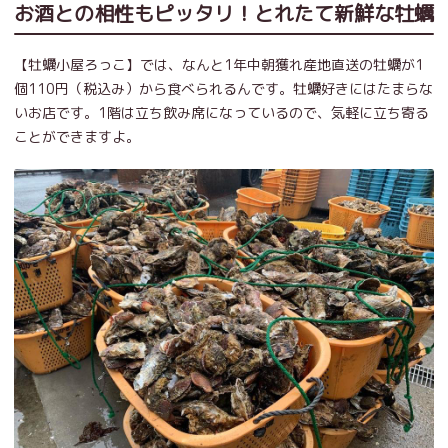
お酒との相性もピッタリ！とれたて新鮮な牡蠣
【牡蠣小屋ろっこ】では、なんと1年中朝獲れ産地直送の牡蠣が1
個110円（税込み）から食べられるんです。牡蠣好きにはたまらな
いお店です。1階は立ち飲み席になっているので、気軽に立ち寄る
ことができますよ。