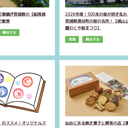
万華鏡♬宮城県の【船岡城
2026年版！500本の桜が咲き乱れ
で散策
宮城県涌谷町の桜の名所！【城山
園わくや桜まつり】
観光する
宮城
観光する
」のススメ！オリジナルス
仙台にある焼き菓子と喫茶の店【