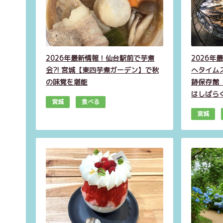
2026年最新情報！仙台駅前で芋煮
2026
会?! 宮城【東四芋煮ガーデン】で秋
へタイム
の味覚を堪能
跡保存館
はしばら
宮城
食べる
宮城