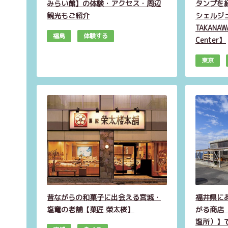
みらい館】の体験・アクセス・周辺
タンプを
観光もご紹介
シェルジュ・
TAKANAWA
福島
体験する
Center】
東京
昔ながらの和菓子に出会える宮城・
福井県に
塩竃の老舗【菓匠 榮太楼】
がる商店
塩所）】