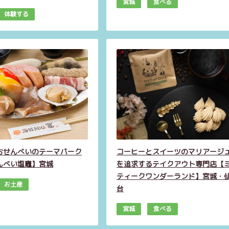
宮城
食べる
体験する
おせんべいのテーマパーク
コーヒーとスイーツのマリアージ
んべい塩竈】宮城
を追求するテイクアウト専門店【
ティークワンダーランド】宮城・
お土産
台
宮城
食べる