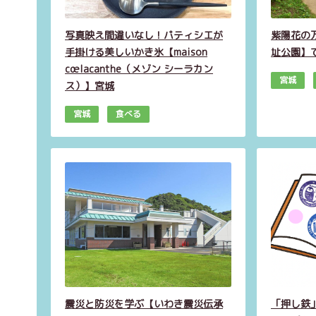
写真映え間違いなし！パティシエが
紫陽花の
手掛ける美しいかき氷【maison
址公園】
cœlacanthe（メゾン シーラカン
宮城
ス）】宮城
宮城
食べる
震災と防災を学ぶ【いわき震災伝承
「押し鉄