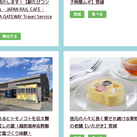
紹介します！【駅たびコン
子時間ムギ】宮城
JAPAN RAIL CAFE・
宮城
食べる
 GATEWAY Travel Service
観光する
あるヒトモノコトを伝え繋
地元の人々に長く愛され続ける果
【しの屋（越前海岸志野製
の老舗【いたがき】宮城
で塩づくり体験！