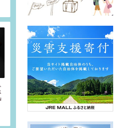
ュ
ミ
仙