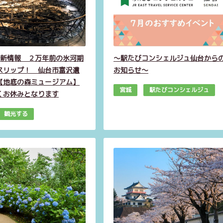
年最新情報 ２万年前の氷河期
～駅たびコンシェルジュ仙台から
スリップ！ 仙台市富沢遺
お知らせ～
【地底の森ミュージアム】
宮城
駅たびコンシェルジュ
くお休みとなります
観光する