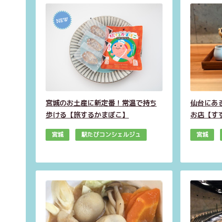
宮城のお土産に新定番！常温で持ち
仙台にあ
歩ける【旅するかまぼこ】
お店【す
宮城
駅たびコンシェルジュ
宮城