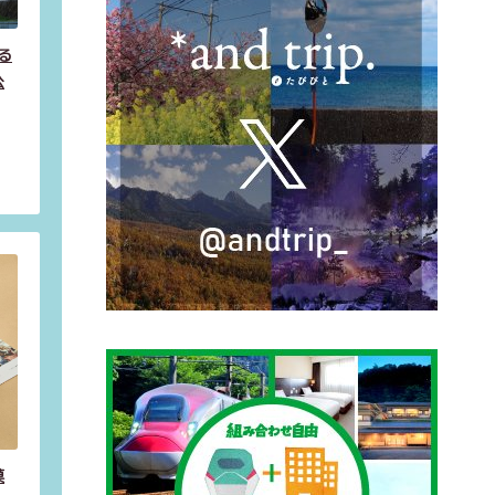
る
公
菓