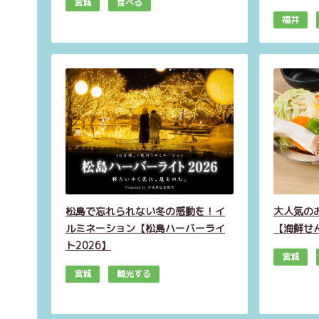
宮城
食べる
福井
松島で忘れられない冬の感動を！イ
大人気の
ルミネーション【松島ハーバーライ
【海鮮せ
ト2026】
宮城
宮城
観光する