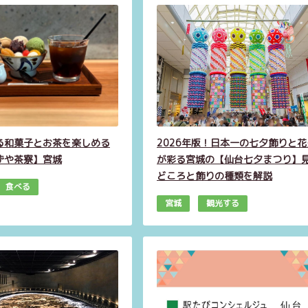
る和菓子とお茶を楽しめる
2026年版！日本一の七夕飾りと花
ずや茶寮】宮城
が彩る宮城の【仙台七夕まつり】
どころと飾りの種類を解説
食べる
宮城
観光する