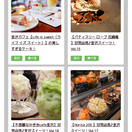
金沢カフェ【Life is sweet（ラ
【パティスリー ローブ 花鏡庵
イフ イズ スイート）】の美し
】甘党必見♪金沢スイーツ！
すぎるケーキ！
Vol.15
石川
食べる
石川
食べる
【不思議なかき氷cafe金沢】甘
【Horita 205 】甘党必見♪金沢
党必見♪金沢スイーツ！Vol.18
スイーツ！Vol.17