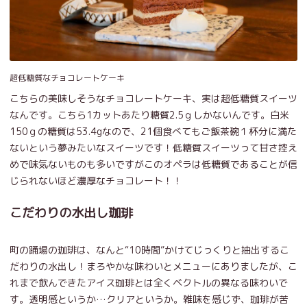
超低糖質なチョコレートケーキ
こちらの美味しそうなチョコレートケーキ、実は超低糖質スイーツ
なんです。こちら1カットあたり糖質2.5ｇしかないんです。白米
150ｇの糖質は53.4gなので、21個食べてもご飯茶碗１杯分に満た
ないという夢みたいなスイーツです！低糖質スイーツって甘さ控え
めで味気ないものも多いですがこのオペラは低糖質であることが信
じられないほど濃厚なチョコレート！！
こだわりの水出し珈琲
町の踊場の珈琲は、なんと“10時間”かけてじっくりと抽出するこ
だわりの水出し！まろやかな味わいとメニューにありましたが、こ
れまで飲んできたアイス珈琲とは全くベクトルの異なる味わいで
す。透明感というか…クリアというか。雑味を感じず、珈琲が苦