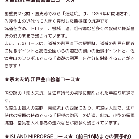
国重要文化財・国史跡である「道遊坑」は、1899年に開削され、
佐渡金山の近代化に大きく貢献した機械掘り坑道です。
坑道を含め、トロッコ、機械工場、粗砕場など多くの設備が操業当
時の姿のままで残されています。
また、このコースは、道遊の割戸直下の採掘跡、道遊の割戸を間近
に見るポイントと高任公園からの道遊の割戸の絶景ポイントと、佐
渡金山のシンボルである「道遊の割戸」を存分に堪能することがで
きます！
★宗太夫坑 江戸金山絵巻コース★
国史跡の「宗太夫坑」は江戸時代の初期に開削された手掘り坑道で
す。
佐渡金山最大の鉱脈「青盤脈」の西端に当り、坑道は大型で、江戸
時代の採掘の特徴である「将棋の駒形」の坑道、斜坑、小型の探索
坑道、空気を入れる為の煙穴などが数多く残されています。
★ISLAND MIRRORGEコース★（前日16時までの要予約）