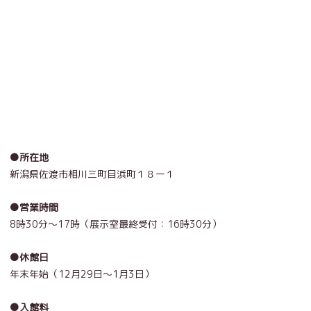
●所在地
新潟県佐渡市相川三町目浜町１８ー１
●営業時間
8時30分〜17時（展示室最終受付：16時30分）
●休館日
年末年始（12月29日〜1月3日）
●入館料