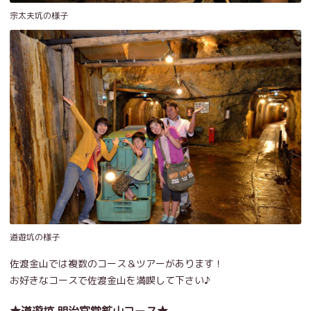
宗太夫坑の様子
道遊坑の様子
佐渡金山では複数のコース＆ツアーがあります！
お好きなコースで佐渡金山を満喫して下さい♪
★道遊坑 明治官営鉱山コース★