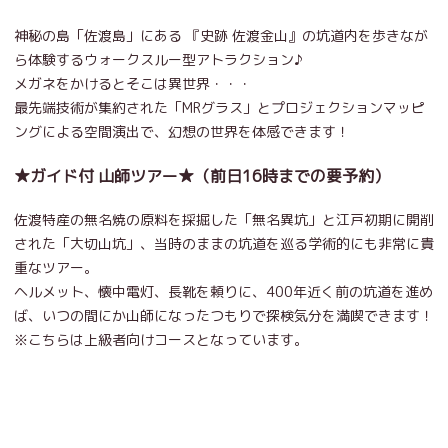
神秘の島「佐渡島」にある 『史跡 佐渡金山』の坑道内を歩きなが
ら体験するウォークスルー型アトラクション♪
メガネをかけるとそこは異世界・・・
最先端技術が集約された「MRグラス」とプロジェクションマッピ
ングによる空間演出で、幻想の世界を体感できます！
★ガイド付 山師ツアー★（前日16時までの要予約）
佐渡特産の無名焼の原料を採掘した「無名異坑」と江戸初期に開削
された「大切山坑」、当時のままの坑道を巡る学術的にも非常に貴
重なツアー。
ヘルメット、懐中電灯、長靴を頼りに、400年近く前の坑道を進め
ば、いつの間にか山師になったつもりで探検気分を満喫できます！
※こちらは上級者向けコースとなっています。