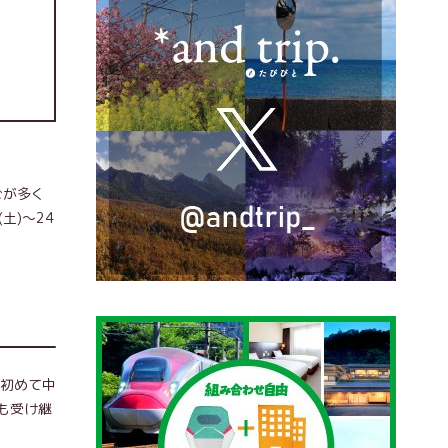
ごが多く
土)〜24
て初めて中
も受け継