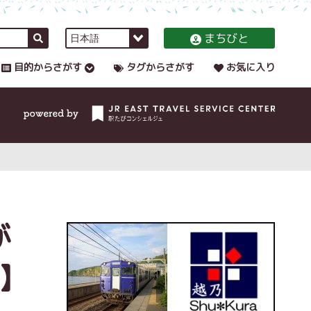
まちびと
目的からさがす
タグからさがす
お気に入り
が
】