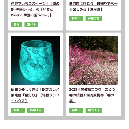
伊豆でいちごスイーツ！「道の
湯河原に行こう！日帰りでも十
駅 伊豆のへそ」の【いちご
分楽しめる【湯河原】
BonBon 伊豆の国factory】
神奈川
体験する
静岡
食べる
暗闇で優しく光る！吹きガラス
2023年開催梅まつり！まるで
限定色「星灯り」【箱根クラフ
梅の絨毯！湯河原梅林「梅の
トハウス】
宴」
神奈川
体験する
神奈川
観光する