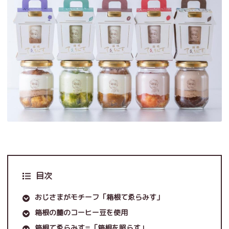
目次
おじさまがモチーフ「箱根てゑらみす」
箱根の麓のコーヒー豆を使用
箱根てゑらみす=「箱根を照らす」