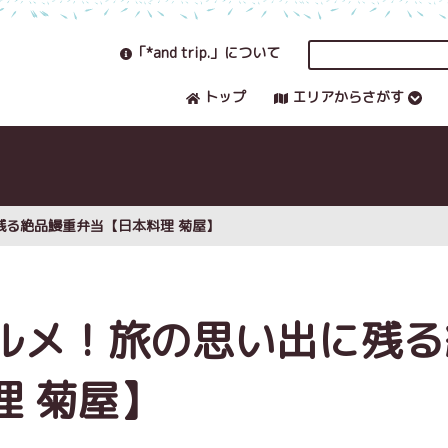
「*and trip.」について
トップ
エリアからさがす
残る絶品鰻重弁当【日本料理 菊屋】
ルメ！旅の思い出に残る
理 菊屋】