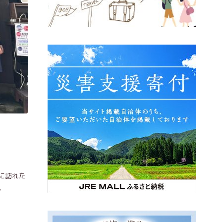
に訪れた
。