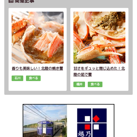
関連記事
香りも美味しい！北陸の焼き蟹
甘さをギュッと閉じ込めた！北
陸の茹で蟹
石川
食べる
福井
食べる