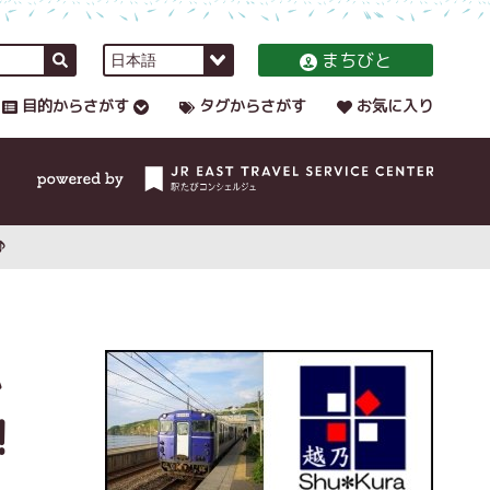
まちびと
目的からさがす
タグからさがす
お気に入り
♪
A
！