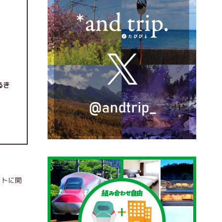
るき
ットに開