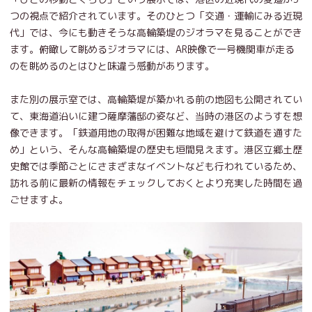
つの視点で紹介されています。そのひとつ「交通・運輸にみる近現
代」では、今にも動きそうな高輪築堤のジオラマを見ることができ
ます。俯瞰して眺めるジオラマには、AR映像で一号機関車が走る
のを眺めるのとはひと味違う感動があります。
また別の展示室では、高輪築堤が築かれる前の地図も公開されてい
て、東海道沿いに建つ薩摩藩邸の姿など、当時の港区のようすを想
像できます。「鉄道用地の取得が困難な地域を避けて鉄道を通すた
め」という、そんな高輪築堤の歴史も垣間見えます。港区立郷土歴
史館では季節ごとにさまざまなイベントなども行われているため、
訪れる前に最新の情報をチェックしておくとより充実した時間を過
ごせますよ。