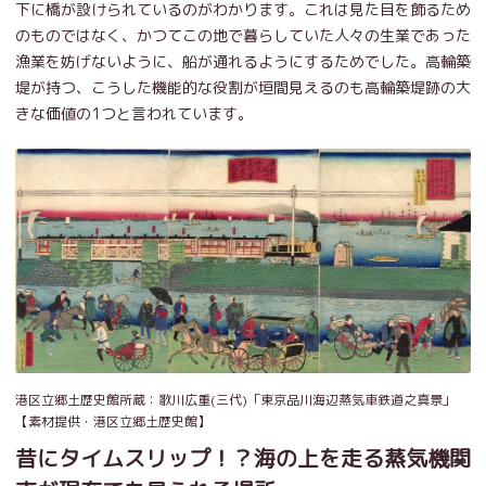
下に橋が設けられているのがわかります。これは見た目を飾るため
のものではなく、かつてこの地で暮らしていた人々の生業であった
漁業を妨げないように、船が通れるようにするためでした。高輪築
堤が持つ、こうした機能的な役割が垣間見えるのも高輪築堤跡の大
きな価値の1つと言われています。
港区立郷土歴史館所蔵：歌川広重(三代)「東京品川海辺蒸気車鉄道之真景」
【素材提供・港区立郷土歴史館】
昔にタイムスリップ！？海の上を走る蒸気機関