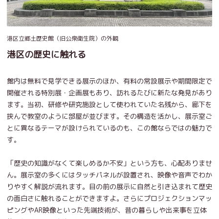
港区立郷土歴史館（旧公衆衛生院）の外観
港区の歴史に触れる
館内は無料で見学できる展示のほか、有料の常設展示や期間限定で
開催される特別展・企画展もあり、訪れるたびに新たな発見があり
ます。当初、研修や研究施設として使われていた名残から、廊下を
挟んで教室のように部屋が並びます。その構造を活かし、展示室ご
とに異なるテーマが設けられているのも、この館ならではの魅力で
す。
「歴史の知識がなくて楽しめるか不安」という方も、心配ありませ
ん。展示室の多くにはタッチパネルが設置され、映像や音声でわか
りやすく解説が流れます。目の前の展示に自然と引き込まれて歴史
の面白さに触れることができますよ。さらにプロジェクションマッ
ピングやAR映像といった先端技術が、昔の暮らしや出来事を立体