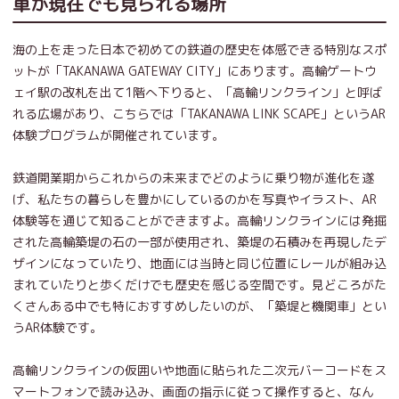
車が現在でも見られる場所
海の上を走った日本で初めての鉄道の歴史を体感できる特別なスポ
ットが「TAKANAWA GATEWAY CITY」にあります。高輪ゲートウ
ェイ駅の改札を出て1階へ下りると、「高輪リンクライン」と呼ば
れる広場があり、こちらでは「TAKANAWA LINK SCAPE」というAR
体験プログラムが開催されています。
鉄道開業期からこれからの未来までどのように乗り物が進化を遂
げ、私たちの暮らしを豊かにしているのかを写真やイラスト、AR
体験等を通じて知ることができますよ。高輪リンクラインには発掘
された高輪築堤の石の一部が使用され、築堤の石積みを再現したデ
ザインになっていたり、地面には当時と同じ位置にレールが組み込
まれていたりと歩くだけでも歴史を感じる空間です。見どころがた
くさんある中でも特におすすめしたいのが、「築堤と機関車」とい
うAR体験です。
高輪リンクラインの仮囲いや地面に貼られた二次元バーコードをス
マートフォンで読み込み、画面の指示に従って操作すると、なん