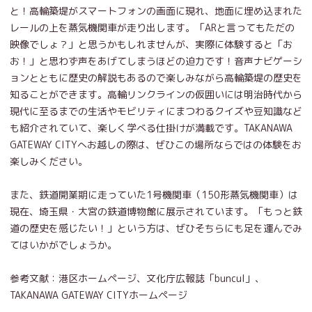
と！高輪築堤がスマートフォンの画面に現れ、地面に埋め込まれた
レールの上を蒸気機関車が走り出します。「ARと言ってもただの
映像でしょ？」と思うかもしれませんが、実際に体験すると「お
お！」と思わず声をあげてしまうほどの迫力です！音声ナビゲーシ
ョンとともに歴史の解説もあるので楽しみながら高輪築堤の歴史を
知ることができます。高輪リンクラインの仮囲いには明治時代から
現代に至るまでの生活やモビリティにまつわるクイズや豆知識など
も紹介されていて、楽しく学べる仕掛けが満載です。TAKANAWA
GATEWAY CITYへお越しの際は、ぜひこの場所ならではの体験をお
楽しみください。
また、鉄道開業期に走っていた1号機関車（150形蒸気機関車）は
現在、埼玉県・大宮の鉄道博物館に展示されています。「もっと鉄
道の歴史を感じたい！」という方は、ぜひそちらにも足を運んでみ
てはいかがでしょうか。
参考文献：港区ホームページ、文化庁広報誌「buncul」、
TAKANAWA GATEWAY CITYホームページ