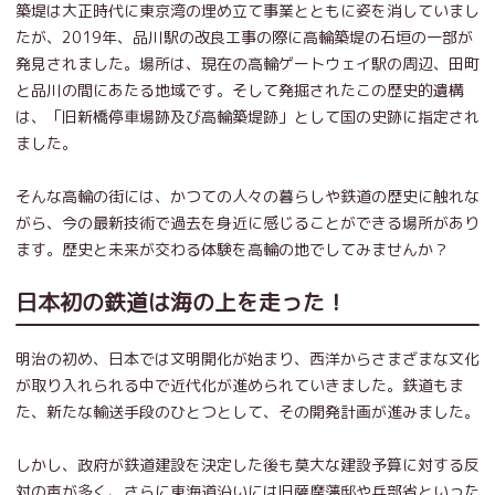
築堤は大正時代に東京湾の埋め立て事業とともに姿を消していまし
たが、2019年、品川駅の改良工事の際に高輪築堤の石垣の一部が
発見されました。場所は、現在の高輪ゲートウェイ駅の周辺、田町
と品川の間にあたる地域です。そして発掘されたこの歴史的遺構
は、「旧新橋停車場跡及び高輪築堤跡」として国の史跡に指定され
ました。
そんな高輪の街には、かつての人々の暮らしや鉄道の歴史に触れな
がら、今の最新技術で過去を身近に感じることができる場所があり
ます。歴史と未来が交わる体験を高輪の地でしてみませんか？
日本初の鉄道は海の上を走った！
明治の初め、日本では文明開化が始まり、西洋からさまざまな文化
が取り入れられる中で近代化が進められていきました。鉄道もま
た、新たな輸送手段のひとつとして、その開発計画が進みました。
しかし、政府が鉄道建設を決定した後も莫大な建設予算に対する反
対の声が多く、さらに東海道沿いには旧薩摩藩邸や兵部省といった