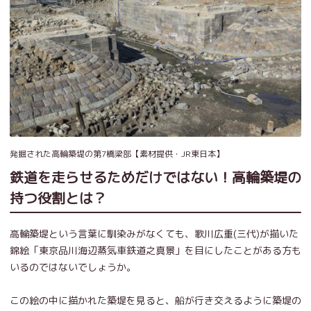
発掘された高輪築堤の第7橋梁部【素材提供・JR東日本】
鉄道を走らせるためだけではない！高輪築堤の
持つ役割とは？
高輪築堤という言葉に馴染みがなくても、歌川広重(三代)が描いた
錦絵「東京品川海辺蒸気車鉄道之真景」を目にしたことがある方も
いるのではないでしょうか。
この絵の中に描かれた築堤を見ると、船が行き交えるように築堤の