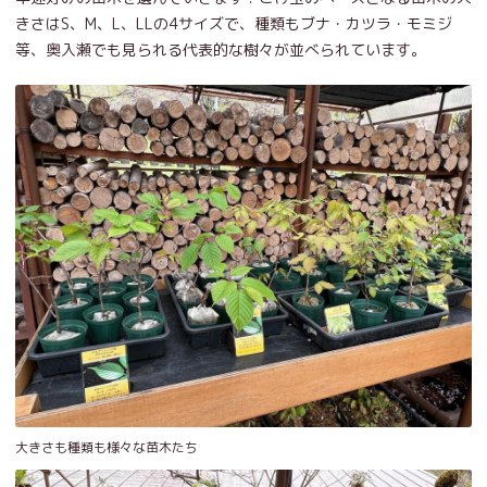
きさはS、M、L、LLの4サイズで、種類もブナ・カツラ・モミジ
等、奥入瀬でも見られる代表的な樹々が並べられています。
大きさも種類も様々な苗木たち