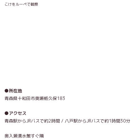
こけをルーペで観察
●所在地
青森県十和田市奥瀬栃久保183
●アクセス
青森駅からJRバスで約2時間 / 八戸駅からJRバスで約1時間30分
奥入瀬湧水館すぐ隣