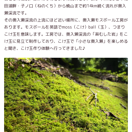
田湖畔・子ノ口（ねのくち）から焼山まで約14km続く流れが奥入
瀬渓流です。
その奥入瀬渓流の上流にほど近い場所に、奥入瀬モスボール工房が
あります。モスボールを英語でmoss（こけ）ball（玉）、つまり
こけ玉を意味します。工房では、奥入瀬渓流の「苔むした岩」をこ
け玉に見立て制作しており、こけ玉で「小さな奥入瀬」を楽しめる
と聞き、こけ玉作り体験へ行ってきました♪