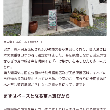
奥入瀬モスボール工房の入口
実は、奥入瀬渓流には約300種類の苔が生息しており、奥入瀬は日
本の貴重なコケの森に選定されました。苔を観察しながら渓流のせ
せらぎや鳥の鳴き声を満喫する「こけ散歩」を楽しむ方も多いんだ
とか。
奥入瀬渓流は国立公園の特別保護地区及び天然保護区域。すべての
自然物の採取は禁止されている為、今回のこけ玉作りに使用する苗
木と苔は契約農家から仕入れた素材を使っています♪
まずはベースとなる苗木選びから
早速好みの苗木を選んでいきます！こけ玉のベースとなる苗木の大