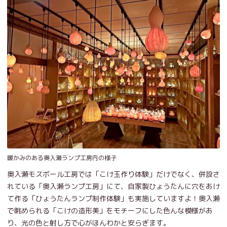
暖かみのある奥入瀬ランプ工房内の様子
奥入瀬モスボール工房では「こけ玉作り体験」だけでなく、併設さ
れている「奥入瀬ランプ工房」にて、自家製ひょうたんに穴をあけ
て作る「ひょうたんランプ制作体験」も実施していますよ！奥入瀬
で眺められる「こけの造形美」をモチーフにした色んな模様があ
り、光の色と射し方で心がほんわかと安らぎます。