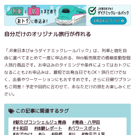
自分だけのオリジナル旅行が作れる
「JR東日本びゅうダイナミックレールパック」は、列車と宿を自
由に選べてまとめて一度に申込める、Web販売限定の価格変動型個
人旅行商品です。お申込みのタイミングや条件によってはおトクに
なることも♪お申込みは、最短で出発当日でもOK！旅行だけでな
く、出張やワーケーションにもおすすめです。さらに日帰りプラン
もご用意！予定や目的に合わせて、あなただけの旅をお楽しみくだ
さい。
この記事に関連するタグ
駅たびコンシェルジュ青森
青森・八甲田
十和田
体験レポート
パワースポット
おでかけ
山
自然
川
地元で人気