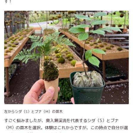
す！
左からシダ（S）とブナ（M）の苗木
すごく悩みましたが、奥入瀬渓流を代表するシダ（S）とブナ
（M）の苗木を選択。体験はこれからですが、この時点で自分が選