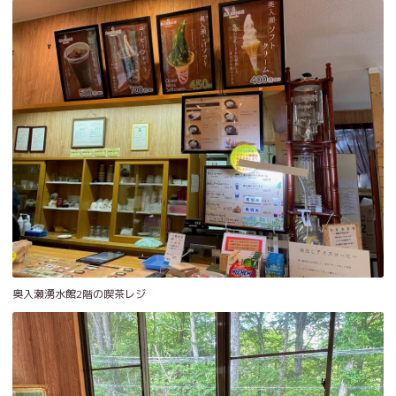
奥入瀬湧水館2階の喫茶レジ