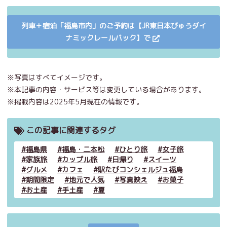
列車＋宿泊「福島市内」のご予約は【JR東日本びゅうダイ
ナミックレールパック】で
※写真はすべてイメージです。
※本記事の内容・サービス等は変更している場合があります。
※掲載内容は2025年5月現在の情報です。
この記事に関連するタグ
福島県
福島・二本松
ひとり旅
女子旅
家族旅
カップル旅
日帰り
スイーツ
グルメ
カフェ
駅たびコンシェルジュ福島
期間限定
地元で人気
写真映え
お菓子
お土産
手土産
夏