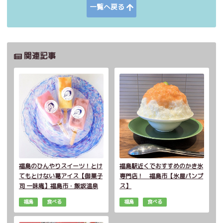
一覧へ戻る
関連記事
福島のひんやりスイーツ！とけ
福島駅近くでおすすめのかき氷
てもとけない葛アイス【御菓子
専門店！ 福島市【氷屋パンプ
司 一味庵】福島市・飯坂温泉
ス】
福島
食べる
福島
食べる