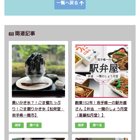
一覧へ戻る
関連記事
黒いかき氷？！ごま蜜たっぷ
創業132年！岩手唯一の駅弁屋
り！ごま摺りかき氷【松栄堂・
さん【弁当 一関のしょう月堂
岩手県一関市】
（斎藤松月堂）】
岩手
食べる
岩手
食べる