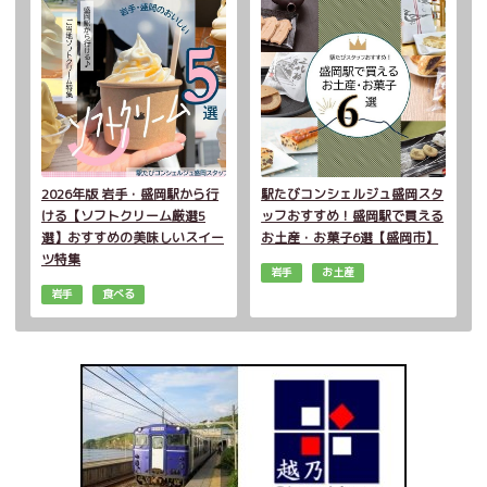
2026年版 岩手・盛岡駅から行
駅たびコンシェルジュ盛岡スタ
ける【ソフトクリーム厳選5
ッフおすすめ！盛岡駅で買える
選】おすすめの美味しいスイー
お土産・お菓子6選【盛岡市】
ツ特集
岩手
お土産
岩手
食べる