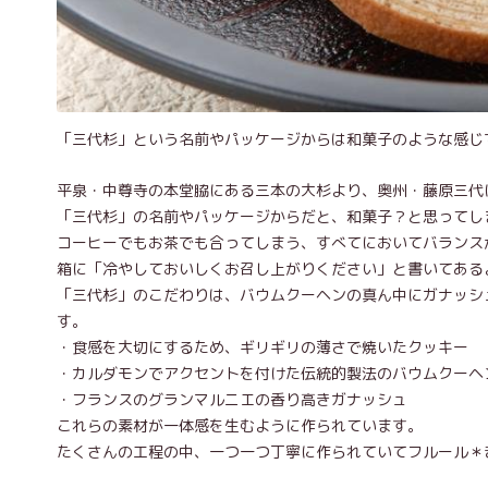
「三代杉」という名前やパッケージからは和菓子のような感じ
平泉・中尊寺の本堂脇にある三本の大杉より、奥州・藤原三代
「三代杉」の名前やパッケージからだと、和菓子？と思ってし
コーヒーでもお茶でも合ってしまう、すべてにおいてバランス
箱に「冷やしておいしくお召し上がりください」と書いてある
「三代杉」のこだわりは、バウムクーヘンの真ん中にガナッシ
す。
・食感を大切にするため、ギリギリの薄さで焼いたクッキー
・カルダモンでアクセントを付けた伝統的製法のバウムクーヘ
・フランスのグランマルニエの香り高きガナッシュ
これらの素材が一体感を生むように作られています。
たくさんの工程の中、一つ一つ丁寧に作られていてフルール＊