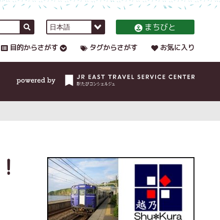
まちびと
目的からさがす
タグからさがす
お気に入り
！
】