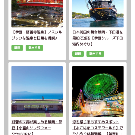
【伊豆・修善寺温泉】ノスタル
日本開国の舞台静岡・下田港を
ジックな温泉と紅葉を満喫♪
黒船で巡る【伊豆クルーズ下田
港内めぐり】
静岡
観光する
静岡
観光する
紺碧の世界が楽しめる静岡・伊
涼を感じるおすすめスポット
豆【小室山リッジウォー
【よこはまコスモワールド】で
ク”MISORA”】
ひんやり体験満載！【神奈川・