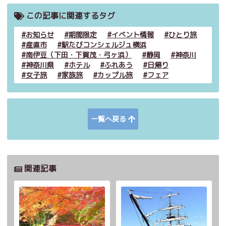
この記事に関連するタグ
お知らせ
期間限定
イベント情報
ひとり旅
産直市
駅たびコンシェルジュ横浜
南伊豆（下田・下賀茂・弓ヶ浜）
静岡
神奈川
神奈川県
ホテル
ふれあう
日帰り
女子旅
家族旅
カップル旅
フェア
一覧へ戻る
関連記事