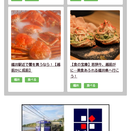
福井駅近で蟹を買うなら！【越
【食の宝庫】若狭牛、越前が
前かに成前】
に…美食あふれる福井県へ行こ
う！
福井
食べる
福井
食べる