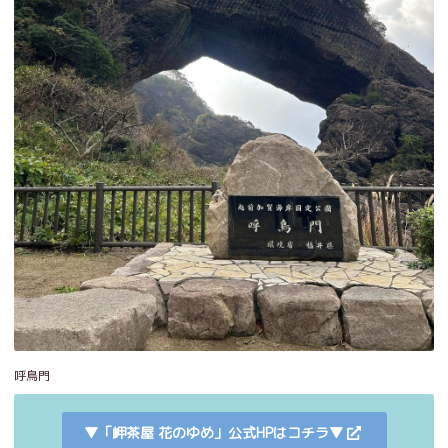
呼鳥門
▼「岬茶屋 花のゆめ」公式HPはコチラ▼