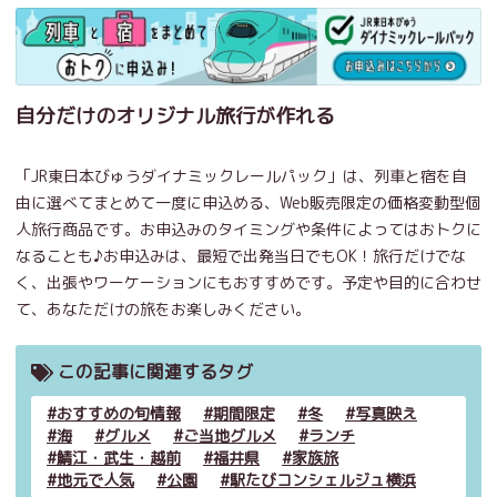
自分だけのオリジナル旅行が作れる
「JR東日本びゅうダイナミックレールパック」は、列車と宿を自
由に選べてまとめて一度に申込める、Web販売限定の価格変動型個
人旅行商品です。お申込みのタイミングや条件によってはおトクに
なることも♪お申込みは、最短で出発当日でもOK！旅行だけでな
く、出張やワーケーションにもおすすめです。予定や目的に合わせ
て、あなただけの旅をお楽しみください。
この記事に関連するタグ
おすすめの旬情報
期間限定
冬
写真映え
海
グルメ
ご当地グルメ
ランチ
鯖江・武生・越前
福井県
家族旅
地元で人気
公園
駅たびコンシェルジュ横浜