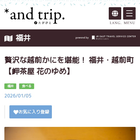
福井
贅沢な越前かにを堪能！ 福井・越前町
【岬茶屋 花のゆめ】
福井
食べる
2026/01/05
お気に入り登録