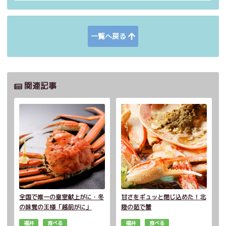
一覧へ戻る
関連記事
全国で唯一の皇室献上がに・冬
甘さをギュッと閉じ込めた！北
の味覚の王様「越前がに」
陸の茹で蟹
福井
食べる
福井
食べる