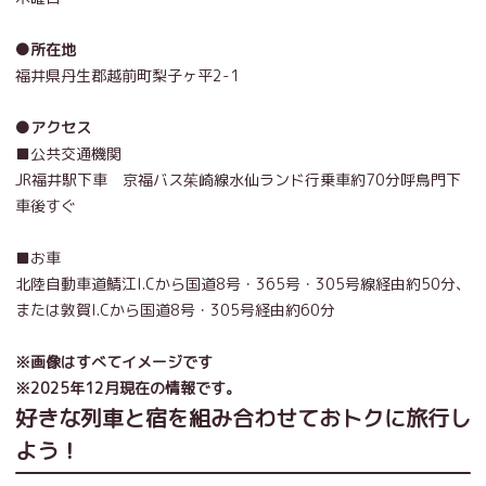
●所在地
福井県丹生郡越前町梨子ヶ平2-1
●アクセス
■公共交通機関
JR福井駅下車 京福バス茱崎線水仙ランド行乗車約70分呼鳥門下
車後すぐ
■お車
北陸自動車道鯖江I.Cから国道8号・365号・305号線経由約50分、
または敦賀I.Cから国道8号・305号経由約60分
※画像はすべてイメージです
※2025年12月現在の情報です。
好きな列車と宿を組み合わせておトクに旅行し
よう！