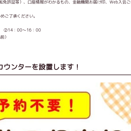
転免許証等）、口座情報がわかるもの、金融機関お届け印、Ｗeb入会ご
。予めご了承ください。
 ②14：00～16：00
札前）
カウンターを設置します！