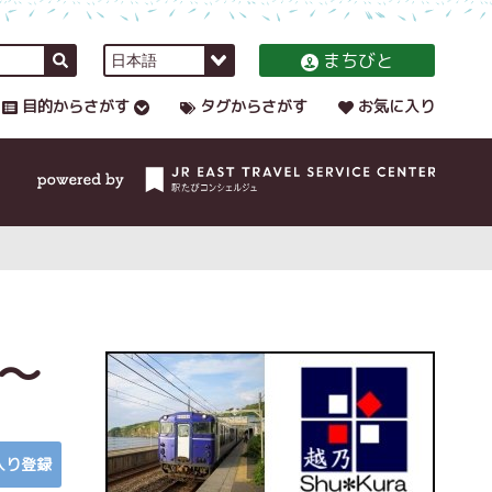
まちびと
目的からさがす
タグからさがす
お気に入り
～
入り登録