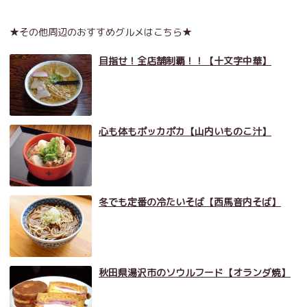
★その他周辺のおすすめグルメはこちら★
目指せ！全店舗制覇！！【十文字中華】
心も体もポッカポカ【山内いものこ汁】
冬でも定番の冷たいそば【西馬音内そば】
秋田県湯沢市のソウルフード【オランダ焼】