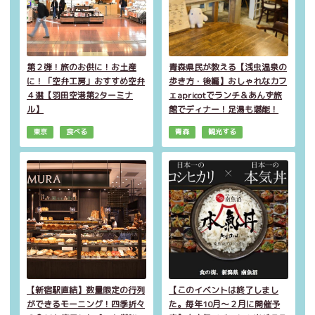
第２弾！旅のお供に！お土産
青森県民が教える【浅虫温泉の
に！「空弁工房」おすすめ空弁
歩き方・後編】おしゃれなカフ
４選【羽田空港第2ターミナ
ェapricotでランチ＆あんず旅
ル】
館でディナー！足湯も堪能！
東京
食べる
青森
観光する
【新宿駅直結】数量限定の行列
【このイベントは終了しまし
ができるモーニング！四季折々
た。毎年10月～２月に開催予