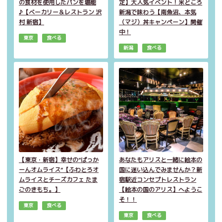
の食材を使用したパンを堪能
定】大人気イベント！米どころ
♪【ベーカリー＆レストラン 沢
新潟で味わう【南魚沼、本気
村 新宿】
（マジ）丼キャンペーン】開催
中！
東京
食べる
新潟
食べる
【東京・新宿】幸せの“ぱっか
あなたもアリスと一緒に絵本の
ーんオムライス“【ふわとろオ
国に迷い込んでみませんか？新
ムライスとチーズカフェ たま
宿駅近コンセプトレストラン
ごのきもち。】
【絵本の国のアリス】へようこ
そ！！
東京
食べる
東京
食べる