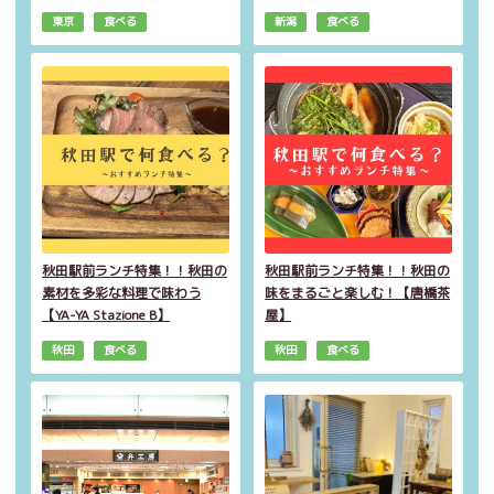
東京
食べる
新潟
食べる
秋田駅前ランチ特集！！秋田の
秋田駅前ランチ特集！！秋田の
素材を多彩な料理で味わう
味をまるごと楽しむ！【唐橋茶
【YA-YA Stazione B】
屋】
秋田
食べる
秋田
食べる