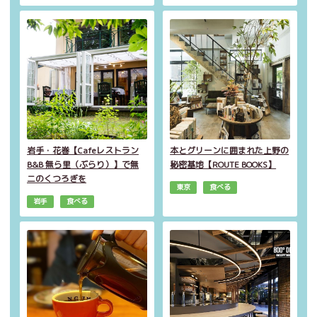
岩手・花巻【Cafeレストラン
本とグリーンに囲まれた上野の
B&B 無ら里（ぶらり）】で無
秘密基地【ROUTE BOOKS】
二のくつろぎを
東京
食べる
岩手
食べる