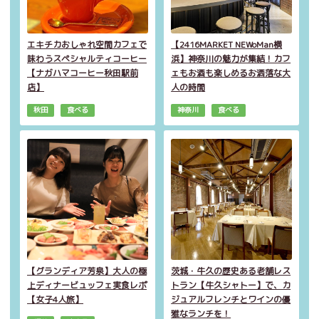
エキチカおしゃれ空間カフェで
【2416MARKET NEWoMan横
味わうスペシャルティコーヒー
浜】神奈川の魅力が集結！カフ
【ナガハマコーヒー秋田駅前
ェもお酒も楽しめるお洒落な大
店】
人の時間
秋田
食べる
神奈川
食べる
【グランディア芳泉】大人の極
茨城・牛久の歴史ある老舗レス
上ディナービュッフェ実食レポ
トラン【牛久シャトー】で、カ
【女子4人旅】
ジュアルフレンチとワインの優
雅なランチを！