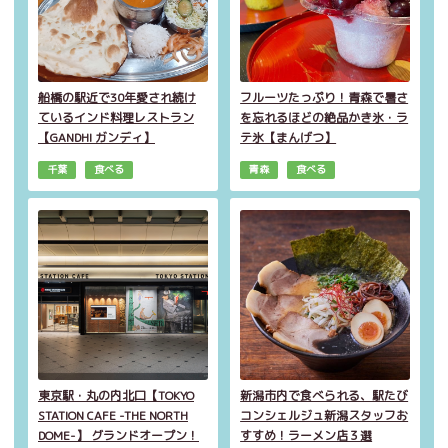
船橋の駅近で30年愛され続け
フルーツたっぷり！青森で暑さ
ているインド料理レストラン
を忘れるほどの絶品かき氷・ラ
【GANDHI ガンディ】
テ氷【まんげつ】
千葉
食べる
青森
食べる
東京駅・丸の内北口【TOKYO
新潟市内で食べられる、駅たび
STATION CAFE -THE NORTH
コンシェルジュ新潟スタッフお
DOME-】 グランドオープン！
すすめ！ラーメン店３選